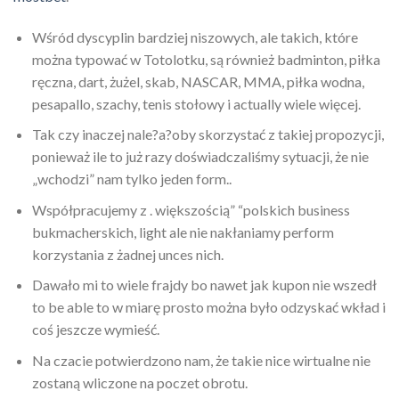
Wśród dyscyplin bardziej niszowych, ale takich, które
można typować w Totolotku, są również badminton, piłka
ręczna, dart, żużel, skab, NASCAR, MMA, piłka wodna,
pesapallo, szachy, tenis stołowy i actually wiele więcej.
Tak czy inaczej nale?a?oby skorzystać z takiej propozycji,
ponieważ ile to już razy doświadczaliśmy sytuacji, że nie
„wchodzi” nam tylko jeden form..
Współpracujemy z . większością” “polskich business
bukmacherskich, light ale nie nakłaniamy perform
korzystania z żadnej unces nich.
Dawało mi to wiele frajdy bo nawet jak kupon nie wszedł
to be able to w miarę prosto można było odzyskać wkład i
coś jeszcze wymieść.
Na czacie potwierdzono nam, że takie nice wirtualne nie
zostaną wliczone na poczet obrotu.