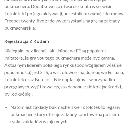
bukmachera. Dodatkowo za otwarcie konta w serwisie
Totolotek i po jego aktywacji, uczestnik otrzymuje darmowy
Freebet twenty-five zł do wykorzystania na grę na zakłady
bukmacherskie.
Rejestracja Z Kodem
Nielegalni bez licencji jak Unibet wci?? są popularni
imitatore, że gra you tego bukmachera może być karana.
Aktualnym liderem polskiego rynku (pod względem właśnie
popularności) jest STS, a w czołówce znajduje się we Fortuna,
Totolotek oraz Betclic. – Nie dopłacajmy – w przypadku
przegranych, wyj?tkowo często deponuje się kolejne środki,
by „odkuć się”.
Natomiast zaklady bukmacherskie Totolotek to legalny
bukmacher, który oferuje zakłady sportowe na polskim
rynku zakładów wzajemnych.