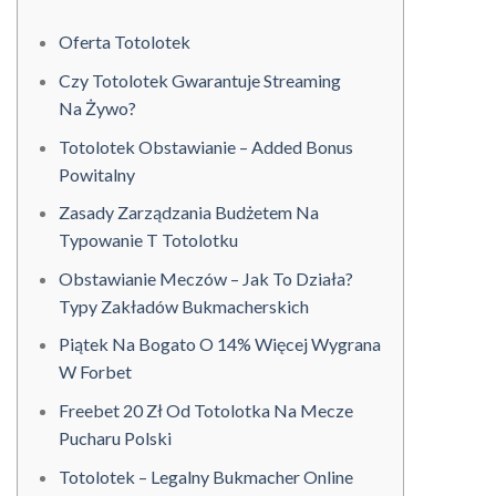
Oferta Totolotek
Czy Totolotek Gwarantuje Streaming
Na Żywo?
Totolotek Obstawianie – Added Bonus
Powitalny
Zasady Zarządzania Budżetem Na
Typowanie T Totolotku
Obstawianie Meczów – Jak To Działa?
Typy Zakładów Bukmacherskich
Piątek Na Bogato O 14% Więcej Wygrana
W Forbet
Freebet 20 Zł Od Totolotka Na Mecze
Pucharu Polski
Totolotek – Legalny Bukmacher Online