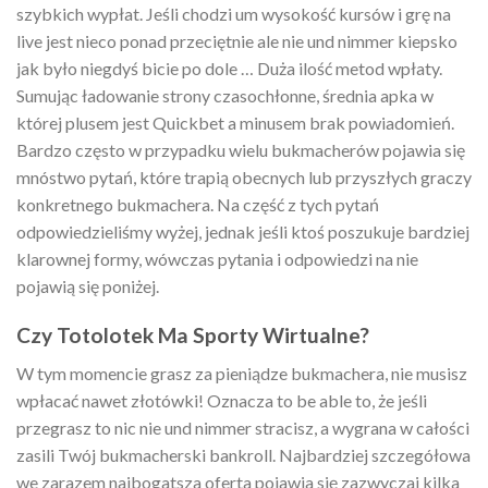
szybkich wypłat. Jeśli chodzi um wysokość kursów i grę na
live jest nieco ponad przeciętnie ale nie und nimmer kiepsko
jak było niegdyś bicie po dole … Duża ilość metod wpłaty.
Sumując ładowanie strony czasochłonne, średnia apka w
której plusem jest Quickbet a minusem brak powiadomień.
Bardzo często w przypadku wielu bukmacherów pojawia się
mnóstwo pytań, które trapią obecnych lub przyszłych graczy
konkretnego bukmachera. Na część z tych pytań
odpowiedzieliśmy wyżej, jednak jeśli ktoś poszukuje bardziej
klarownej formy, wówczas pytania i odpowiedzi na nie
pojawią się poniżej.
Czy Totolotek Ma Sporty Wirtualne?
W tym momencie grasz za pieniądze bukmachera, nie musisz
wpłacać nawet złotówki! Oznacza to be able to, że jeśli
przegrasz to nic nie und nimmer stracisz, a wygrana w całości
zasili Twój bukmacherski bankroll. Najbardziej szczegółowa
we zarazem najbogatsza oferta pojawia się zazwyczaj kilka