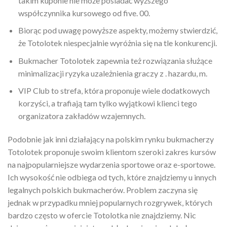
takim kuponie nie może posiadać wyższego
współczynnika kursowego od five. 00.
Biorąc pod uwagę powyższe aspekty, możemy stwierdzić,
że Totolotek niespecjalnie wyróżnia się na tle konkurencji.
Bukmacher Totolotek zapewnia też rozwiązania służące
minimalizacji ryzyka uzależnienia graczy z . hazardu, m.
VIP Club to strefa, która proponuje wiele dodatkowych
korzyści, a trafiają tam tylko wyjątkowi klienci tego
organizatora zakładów wzajemnych.
Podobnie jak inni działający na polskim rynku bukmacherzy
Totolotek proponuje swoim klientom szeroki zakres kursów
na najpopularniejsze wydarzenia sportowe oraz e-sportowe.
Ich wysokość nie odbiega od tych, które znajdziemy u innych
legalnych polskich bukmacherów. Problem zaczyna się
jednak w przypadku mniej popularnych rozgrywek, których
bardzo często w ofercie Totolotka nie znajdziemy. Nic