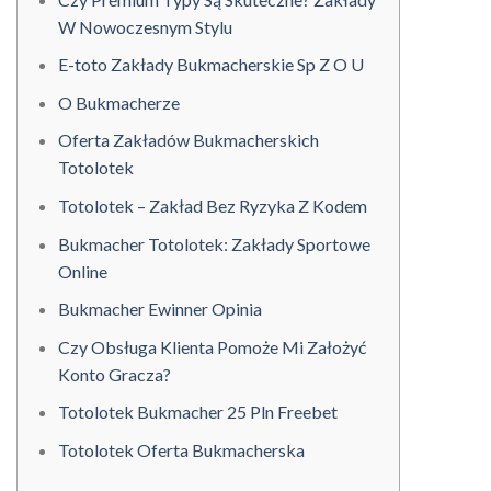
W Nowoczesnym Stylu
E-toto Zakłady Bukmacherskie Sp Z O U
O Bukmacherze
Oferta Zakładów Bukmacherskich
Totolotek
Totolotek – Zakład Bez Ryzyka Z Kodem
Bukmacher Totolotek: Zakłady Sportowe
Online
Bukmacher Ewinner Opinia
Czy Obsługa Klienta Pomoże Mi Założyć
Konto Gracza?
Totolotek Bukmacher 25 Pln Freebet
Totolotek Oferta Bukmacherska