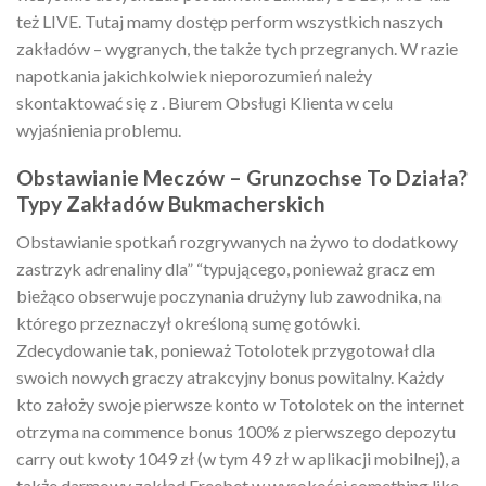
też LIVE. Tutaj mamy dostęp perform wszystkich naszych
zakładów – wygranych, the także tych przegranych. W razie
napotkania jakichkolwiek nieporozumień należy
skontaktować się z . Biurem Obsługi Klienta w celu
wyjaśnienia problemu.
Obstawianie Meczów – Grunzochse To Działa?
Typy Zakładów Bukmacherskich
Obstawianie spotkań rozgrywanych na żywo to dodatkowy
zastrzyk adrenaliny dla” “typującego, ponieważ gracz em
bieżąco obserwuje poczynania drużyny lub zawodnika, na
którego przeznaczył określoną sumę gotówki.
Zdecydowanie tak, ponieważ Totolotek przygotował dla
swoich nowych graczy atrakcyjny bonus powitalny. Każdy
kto założy swoje pierwsze konto w Totolotek on the internet
otrzyma na commence bonus 100% z pierwszego depozytu
carry out kwoty 1049 zł (w tym 49 zł w aplikacji mobilnej), a
także darmowy zakład Freebet w wysokości something like