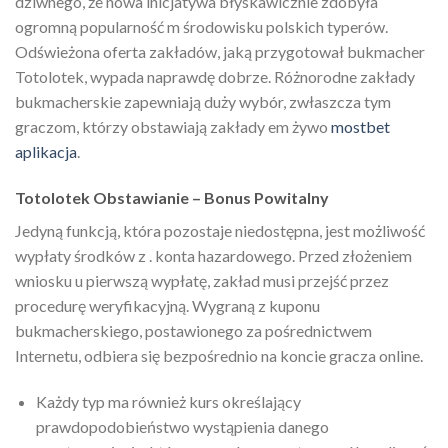
dziwnego, że nowa inicjatywa błyskawicznie zdobyła
ogromną popularność m środowisku polskich typerów.
Odświeżona oferta zakładów, jaką przygotował bukmacher
Totolotek, wypada naprawdę dobrze. Różnorodne zakłady
bukmacherskie zapewniają duży wybór, zwłaszcza tym
graczom, którzy obstawiają zakłady em żywo
mostbet
aplikacja
.
Totolotek Obstawianie – Bonus Powitalny
Jedyną funkcją, która pozostaje niedostępna, jest możliwość
wypłaty środków z . konta hazardowego. Przed złożeniem
wniosku u pierwszą wypłatę, zakład musi przejść przez
procedurę weryfikacyjną. Wygraną z kuponu
bukmacherskiego, postawionego za pośrednictwem
Internetu, odbiera się bezpośrednio na koncie gracza online.
Każdy typ ma również kurs określający
prawdopodobieństwo wystąpienia danego