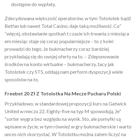
dostępne do wypłaty.
Zdecydowana większość operatorów, w tym Totolotek bądź
Betfan lub nawet Total Casino, daje taką możliwość. Co”
“więcej, obstawianie spotkań t czasie ich trwania z miesiąca
em miesiąc staje się coraz popularniejsze – to z kolei
prowadzi do tego, że bukmacherzy coraz bardziej
przykładają się do swojej oferty na to. – Zdeponowanie
środków na konto wirtualne – bukmacherzy, tacy jak
Totolotek czy STS, oddają nam perform dyspozycji wiele
sposobów na to.
Freebet 20 Zł Z Totolotka Na Mecze Pucharu Polski
Przykładowo, w standardowej propozycji kurs na Gatwick
United w meczu 22. Eighty-five na typ M spowodują, że”
“sorter wygra bez względu na wynik. Sto, ale pomyłki są
wpisane w życie, w tym również w gry bukmacherskie i warto
unces nich skorzystać. W Totolotku można zatem liczyć na