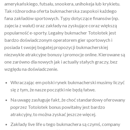
amerykańskiego, futsalu, snookera, unihokeja lub krykietu.
Tak różnorodna oferta bukmacherska zaspokoi każdego
fana zakładów sportowych. Typy dotyczące finansów (np.
zajecia z walut) oraz zakłady na zyskujące coraz większą
popularność e-sporty. Legalny bukmacher Totolotek jest
bardzo doświadczonym operatorem gier sportowych i
posiada t swojej bogatej propozycji bukmacherskiej
niezwykle atrakcyjne bonusy i promocje online. Kierowane są
one zarówno dla nowych jak i actually stałych graczy, bez
względu na doświadczenie.
Wkraczając em polski rynek bukmacherski musimy liczyć
się z tym, że nasze początki nie będą łatwe.
Na uwagę zasługuje fakt, że choć standardowy oferowany
poprzez Totolotek bonus powitalny jest bardzo
atrakcyjny, to można zyskać jeszcze więcej.
Zakłady live life u tego bukmachera są czymś, company