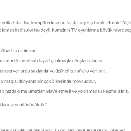
dilə bilər. Bu, kompüterinizdən fasiləsiz giriş təmin etmək” “üç
z idman hadisələrinə deyil, həmçinin TV oyunlarına böyük mərc se
mübarizə üsulu var.
z mərcin nominal dəyəri çıxılmaqla uduşları alacaq.
 serverlərdə saxlanılır və üçüncü tərəflərə verilmir.
 olmaqla, dünyanın bir çox ölkəsində mövcuddur.
abınızdakı məlumatları əlavə etməli və yoxlamadan keçməlisiniz.
larınız yenilənəcəkdir.”
rın sakinlərinə təklif edir. Lakin bəzi ölkələrdə rəsmi internet