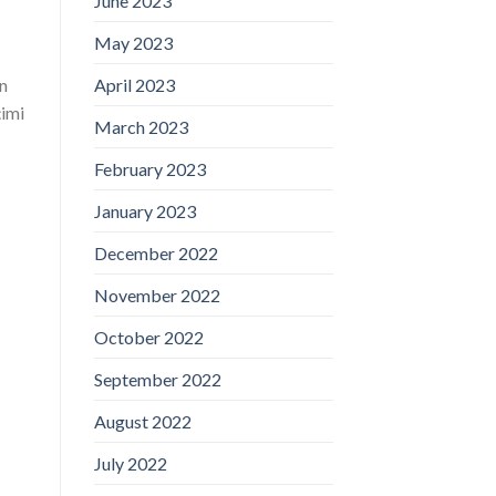
June 2023
May 2023
April 2023
ün
çimi
March 2023
February 2023
January 2023
December 2022
November 2022
October 2022
September 2022
August 2022
July 2022