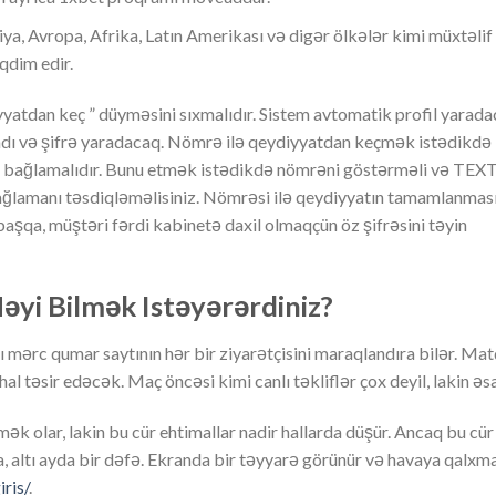
ya, Avropa, Afrika, Latın Amerikası və digər ölkələr kimi müxtəlif
qdim edir.
yatdan keç ” düyməsini sıxmalıdır. Sistem avtomatik profil yarad
 adı və şifrə yaradacaq. Nömrə ilə qeydiyyatdan keçmək istədikdə
lə bağlamalıdır. Bunu etmək istədikdə nömrəni göstərməli və TEX
ğlamanı təsdiqləməlisiniz. Nömrəsi ilə qeydiyyatın tamamlanmas
aşqa, müştəri fərdi kabinetə daxil olmaqçün öz şifrəsini təyin
əyi Bilmək Istəyərərdiniz?
ı mərc qumar saytının hər bir ziyarətçisini maraqlandıra bilər. Mat
al təsir edəcək. Maç öncəsi kimi canlı təkliflər çox deyil, lakin əs
ək olar, lakin bu cür ehtimallar nadir hallarda düşür. Ancaq bu cür
a, altı ayda bir dəfə. Ekranda bir təyyarə görünür və havaya qalxm
ris/
.