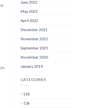
June 2022
dır
May 2022
April 2022
ə
December 2021
November 2021
September 2021
November 2020
January 2019
çin.
CATEGORIES
– 118
– 136