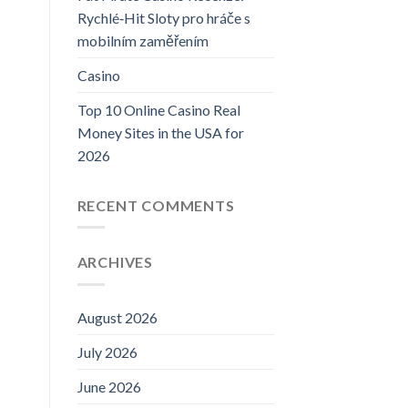
Rychlé‑Hit Sloty pro hráče s
mobilním zaměřením
Casino
Top 10 Online Casino Real
Money Sites in the USA for
2026
RECENT COMMENTS
ARCHIVES
August 2026
July 2026
June 2026