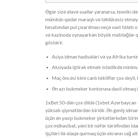
Əgər sizə əlavə suallar yaranarsa, texniki d
mümkün qədər maraqlı və təhlükəsiz etməyə ça
hesabından pul çıxarılması neçə vaxt tələb o
və kazinoda oynayarkən böyük məbləğlər qa
göstərir.
Asiya idman hadisələri və ya Afrika turnir
Aksiyada iştirak etmək istədikdə minim
Maç öncəsi kimi canlı təkliflər çox deyil,
Ən azı bukmeker kontoruna daxil olmaq ü
1xBet 50-dən çox dildə (1xbet Azerbaycan –
yüksək qiymətlərdən biridir. Ən geniş idman t
üçün ən yaxşı bukmeker şirkətlərindən birinə
çox mühasibat, yəni bir nəfər tərəfindən ida
işçiləri ilə əlaqə qurmaq üçün ekranın sağ al