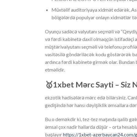
Müxtəlif auditoriyaya xidmət edərək, Asi
bölgələrdə populyar onlayn xidmətlər tə
Oyunçu sadəcə valyutanı seçməli və “Qeydiy
və fərdi kabinetə daxil olmaqçün istifadəçi
müştərivalyutanı seçməli və telefonu profi
vasitəsilə göndəriləcək kodu göstərərək ba
ardınca fərdi kabinetə girmək olar. Bundan b
etməlidir.
🥇1xbet Mərc Sayti – Siz N
ekzotik hadisələrə mərc edə bilərsiniz. Canl
gedişində hər hansı dəyişiklik əmsallara dərh
Bu o deməkdir ki, tez-tez maşında qalib gəlm
əmsal çox nadir hallarda düşür – orta hesabl
başlayır
https://1xbet-azerbaycan24.com/gi