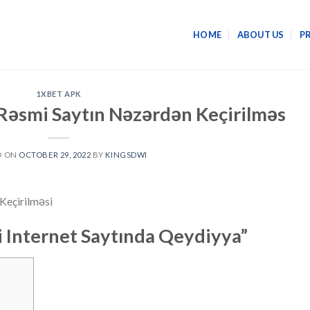
HOME
ABOUT US
P
1XBET APK
Rəsmi Saytın Nəzərdən Keçirilməs
D ON
OCTOBER 29, 2022
BY
KINGSDWI
Keçirilməsi
 Internet Saytında Qeydiyya”