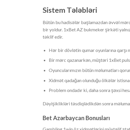
Sistem Tələbləri
Bütün bu hadisələr başlamazdan əvvəl mərc e
bir yoldur. 1xBet AZ bukmeker şirkəti yalnı
təklif edir.
Hər bir dövlətin qumar oyunlarına qarşı 
Bir mərc qazanarkən, müştəri 1xBet pulsu
Oyuncularımızın bütün məlumatları qorunan
Xidmət qadağan olunduğu ölkələr istisna
Problem ondadır ki, daha sonra şəxsi hes
Dəyişiklikləri təsdiqlədikdən sonra məlumat
Bet Azərbaycan Bonusları
Gambling 1win öz xidmətlərini müxtəlif ştatla