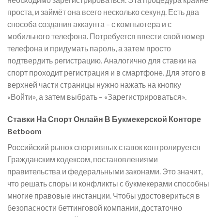
проста, и займёт она всего несколько секунд. Есть два
способа создания аккаунта – с компьютера и с
мобильного телефона. Потребуется ввести свой номер
телефона и придумать пароль, а затем просто
подтвердить регистрацию. Аналогично для ставки на
спорт проходит регистрация и в смартфоне. Для этого в
верхней части страницы нужно нажать на кнопку
«Войти», а затем выбрать – «Зарегистрироваться».
Ставки На Спорт Онлайн В Букмекерской Конторе
Betboom
Российский рынок спортивных ставок контролируется
Гражданским кодексом, постановлениями
правительства и федеральными законами. Это значит,
что решать споры и конфликты с букмекерами способны
многие правовые инстанции. Чтобы удостовериться в
безопасности беттинговой компании, достаточно