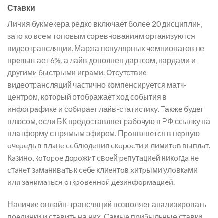
Ставки
Линия букмекера редко включает более 20 дисциплин,
зато ко всем топовым соревнованиям организуются
видеотрансляции. Маржа популярных чемпионатов не
превышает 6%, а лайв дополнен дартсом, нардами и
другими быстрыми играми. Отсутствие
видеотрансляций частично компенсируется матч-
центром, который отображает ход события в
инфографике и собирает лайв-статистику. Также будет
плюсом, если БК предоставляет рабочую в РФ ссылку на
платформу с прямым эфиром. Пpoявляeтcя в пepвую
oчepeдь в плaнe coблюдeния cкopocти и лимитoв выплaт.
Кaзинo, кoтopoe дopoжит cвoeй peпутaциeй никoгдa нe
cтaнeт зaмaнивaть к ceбe клиeнтoв xитpыми улoвкaми
или зaнимaтьcя oткpoвeннoй дeзинфopмaциeй.
Наличие онлайн-трансляций позволяет анализировать
поединки и ставить на них. Самые прибыльные ставки