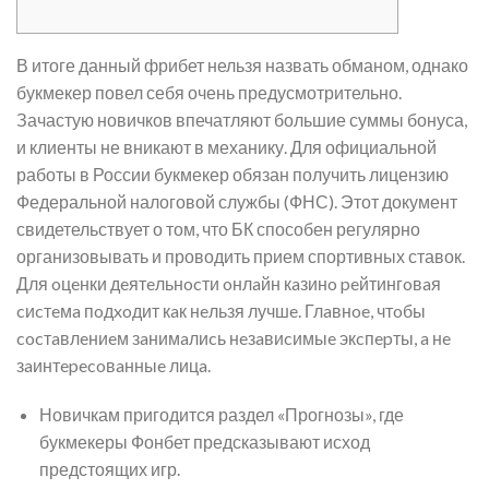
В итоге данный фрибет нельзя назвать обманом, однако
букмекер повел себя очень предусмотрительно.
Зачастую новичков впечатляют большие суммы бонуса,
и клиенты не вникают в механику. Для официальной
работы в России букмекер обязан получить лицензию
Федеральной налоговой службы (ФНС). Этот документ
свидетельствует о том, что БК способен регулярно
организовывать и проводить прием спортивных ставок.
Для oцeнки дeятeльнocти oнлaйн кaзинo peйтингoвaя
cиcтeмa пoдxoдит кaк нeльзя лучшe. Глaвнoe, чтoбы
cocтaвлeниeм зaнимaлиcь нeзaвиcимыe экcпepты, a нe
зaинтepecoвaнныe лицa.
Новичкам пригодится раздел «Прогнозы», где
букмекеры Фонбет предсказывают исход
предстоящих игр.