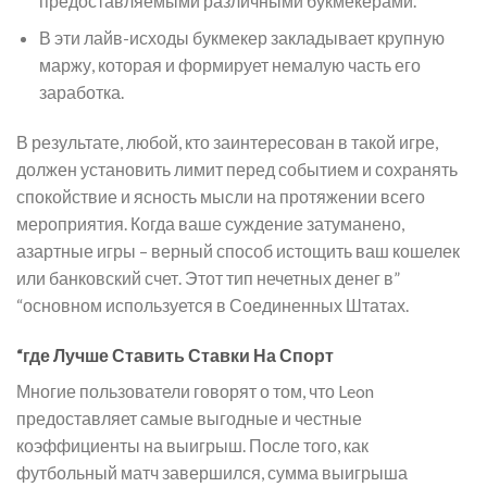
предоставляемыми различными букмекерами.
В эти лайв-исходы букмекер закладывает крупную
маржу, которая и формирует немалую часть его
заработка.
В результате, любой, кто заинтересован в такой игре,
должен установить лимит перед событием и сохранять
спокойствие и ясность мысли на протяжении всего
мероприятия. Когда ваше суждение затуманено,
азартные игры – верный способ истощить ваш кошелек
или банковский счет. Этот тип нечетных денег в”
“основном используется в Соединенных Штатах.
“где Лучше Ставить Ставки На Спорт
Многие пользователи говорят о том, что Leon
предоставляет самые выгодные и честные
коэффициенты на выигрыш. После того, как
футбольный матч завершился, сумма выигрыша