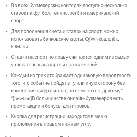
Во всех букмекерских конторах доступно несколько
ставок на футбол, теннис, регби и американский
спорт.
Для пополнения счёта и ставок на спорт, можно
использовать банковские карты, QIWI-кошелёк,
ЮМани.
Ставки на спорт по праву считаются одним из самых
увлекательных азартных развлечений.
Каждый из трех отображает одинаковую вероятность
того, что событие пойдет в ту или иную сторону без
изменения цифр выплат, но немного по-другому.”
“[newline]В большинстве онлайн-букмекеров есть
промо-акции и бонусы для игроков..
Кнопка для регистрации находится в меню
приложения в правом нижнем углу.