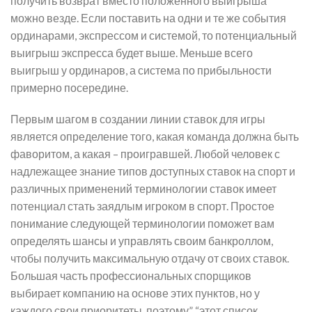
получить возврат вместо положенного выигрыша
можно везде. Если поставить на одни и те же события
ординарами, экспрессом и системой, то потенциальный
выигрыш экспресса будет выше. Меньше всего
выигрыш у ординаров, а система по прибыльности
примерно посередине.
Первым шагом в создании линии ставок для игры
является определение того, какая команда должна быть
фаворитом, а какая – проигравшей. Любой человек с
надлежащее знание типов доступных ставок на спорт и
различных применений терминологии ставок имеет
потенциал стать заядлым игроком в спорт. Простое
понимание следующей терминологии поможет вам
определять шансы и управлять своим банкроллом,
чтобы получить максимальную отдачу от своих ставок.
Большая часть профессиональных спорщиков
выбирает компанию на основе этих пунктов, но у
каждого свои приоритеты, поэтому” “этот список