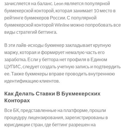
зачисляется на баланс. Leon является популярной
букмекерской конторой, которая занимает 10 место в
рейтинге букмекеров России. С популярной
букмекерской конторой Winline можно попробовать все
виды стратегий беттинга.
В эти лайв-исходы букмекер закладывает крупную
маржу, которая и формирует немалую часть его
заработка. Если у беттора нет профиля в Едином
ЦУПИС, следует создать учетную запись и подтвердить
ее. Также букмекеры вправе проводить внутреннюю
идентификацию клиентов.
Как Делать Ставки В Букмекерских
Конторах
Все БК, представленные на платформе, прошли
процедуру лицензирования, зарегистрированы в
юрисдикции стран, где беттинг разрешен на