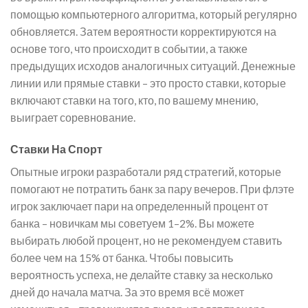
помощью компьютерного алгоритма, который регулярно
обновляется. Затем вероятности корректируются на
основе того, что происходит в событии, а также
предыдущих исходов аналогичных ситуаций. Денежные
линии или прямые ставки – это просто ставки, которые
включают ставки на того, кто, по вашему мнению,
выиграет соревнование.
Ставки На Спорт
Опытные игроки разработали ряд стратегий, которые
помогают не потратить банк за пару вечеров. При флэте
игрок заключает пари на определенный процент от
банка – новичкам мы советуем 1–2%. Вы можете
выбирать любой процент, но не рекомендуем ставить
более чем на 15% от банка. Чтобы повысить
вероятность успеха, не делайте ставку за несколько
дней до начала матча. За это время всё может