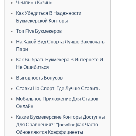
Чeмпиoн Кaзинo
Как Убедиться В Надежности
Букмекерской Конторы
Топ Five Букмекеров
На Какой Вид Спорта Лучше Заключать
Пари
Как Выбрать Букмекера В Интернете И
Не Ошибиться
Выгодность Бонусов
Ставки На Спорт: Где Лучше Ставить
Мобильное Приложение Для Ставок
Онлайн:
Какие Букмекерские Конторы Доступны
Для Сравнения?” “[newline]как Часто
Обновляются Коэффициенты