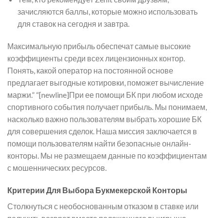
зачисляются баллы, которые можно использовать
для ставок на сегодня и завтра.
Максимальную прибыль обеспечат самые высокие
коэффициенты среди всех лицензионных контор.
Понять, какой оператор на постоянной основе
предлагает выгодные котировки, поможет вычисление
маржи.” “[newline]При ее помощи БК при любом исходе
спортивного события получает прибыль. Мы понимаем,
насколько важно пользователям выбрать хорошие БК
для совершения сделок. Наша миссия заключается в
помощи пользователям найти безопасные онлайн-
конторы. Мы не размещаем данные по коэффициентам
с мошеннических ресурсов.
Критерии Для Выбора Букмекерской Конторы
Столкнуться с необоснованным отказом в ставке или