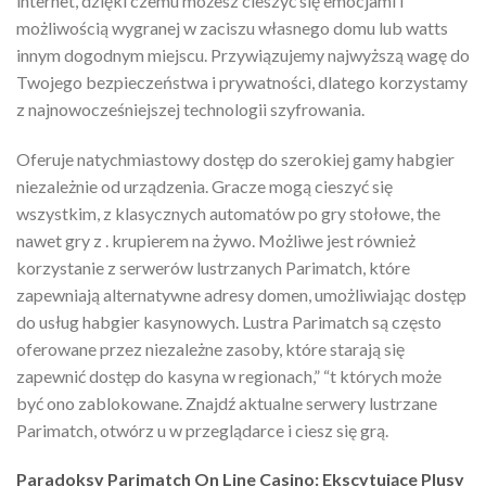
internet, dzięki czemu możesz cieszyć się emocjami i
możliwością wygranej w zaciszu własnego domu lub watts
innym dogodnym miejscu. Przywiązujemy najwyższą wagę do
Twojego bezpieczeństwa i prywatności, dlatego korzystamy
z najnowocześniejszej technologii szyfrowania.
Oferuje natychmiastowy dostęp do szerokiej gamy habgier
niezależnie od urządzenia. Gracze mogą cieszyć się
wszystkim, z klasycznych automatów po gry stołowe, the
nawet gry z . krupierem na żywo. Możliwe jest również
korzystanie z serwerów lustrzanych Parimatch, które
zapewniają alternatywne adresy domen, umożliwiając dostęp
do usług habgier kasynowych. Lustra Parimatch są często
oferowane przez niezależne zasoby, które starają się
zapewnić dostęp do kasyna w regionach,” “t których może
być ono zablokowane. Znajdź aktualne serwery lustrzane
Parimatch, otwórz u w przeglądarce i ciesz się grą.
Paradoksy Parimatch On Line Casino: Ekscytujące Plusy