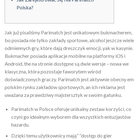
Polska?
Jak już pisaliśmy Parimatch jest unikatowym bukmacherem,
bo posiada nie tylko zakłady sportowe, alcohol jeszcze wiele
odmiennych gry, które dają dreszczyk emocji, yak w kasynie.
Bukmacher posiada aplikacje mobilne na platformy iOS i
Android, the na stronie dostępne są dwie wersje – nowa we
klasyczna, która pozostaje faworytem wśród
doświadczonych graczy. Parimatch jest aktywnie obecny em
polskim rynku zakładów sportowych, an ich reklama jest
uważana za prawdziwy majstersztyk w swoim gatunku.
Parimatch w Polsce oferuje unikalny zestaw korzyści, co
czyni go idealnym wyborem dla wszystkich entuzjastów
hazardu.
Dzięki temu użytkownicy mają” “dostęp do gier