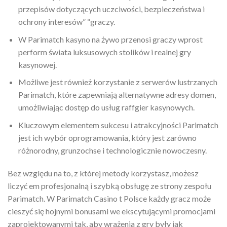
przepisów dotyczących uczciwości, bezpieczeństwa i
ochrony interesów” “graczy.
W Parimatch kasyno na żywo przenosi graczy wprost
perform świata luksusowych stolików i realnej gry
kasynowej.
Możliwe jest również korzystanie z serwerów lustrzanych
Parimatch, które zapewniają alternatywne adresy domen,
umożliwiając dostęp do usług raffgier kasynowych.
Kluczowym elementem sukcesu i atrakcyjności Parimatch
jest ich wybór oprogramowania, który jest zarówno
różnorodny, grunzochse i technologicznie nowoczesny.
Bez względu na to, z której metody korzystasz, możesz
liczyć em profesjonalną i szybką obsługę ze strony zespołu
Parimatch. W Parimatch Casino t Polsce każdy gracz może
cieszyć się hojnymi bonusami we ekscytującymi promocjami
zaprojektowanymi tak, aby wrażenia z gry były jak