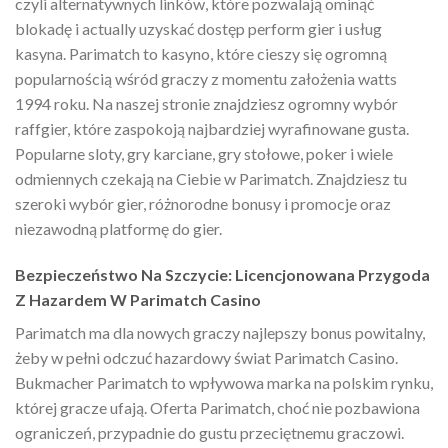
czyli alternatywnych linków, które pozwalają ominąć
blokadę i actually uzyskać dostęp perform gier i usług
kasyna. Parimatch to kasyno, które cieszy się ogromną
popularnością wśród graczy z momentu założenia watts
1994 roku. Na naszej stronie znajdziesz ogromny wybór
raffgier, które zaspokoją najbardziej wyrafinowane gusta.
Popularne sloty, gry karciane, gry stołowe, poker i wiele
odmiennych czekają na Ciebie w Parimatch. Znajdziesz tu
szeroki wybór gier, różnorodne bonusy i promocje oraz
niezawodną platformę do gier.
Bezpieczeństwo Na Szczycie: Licencjonowana Przygoda
Z Hazardem W Parimatch Casino
Parimatch ma dla nowych graczy najlepszy bonus powitalny,
żeby w pełni odczuć hazardowy świat Parimatch Casino.
Bukmacher Parimatch to wpływowa marka na polskim rynku,
której gracze ufają. Oferta Parimatch, choć nie pozbawiona
ograniczeń, przypadnie do gustu przeciętnemu graczowi.