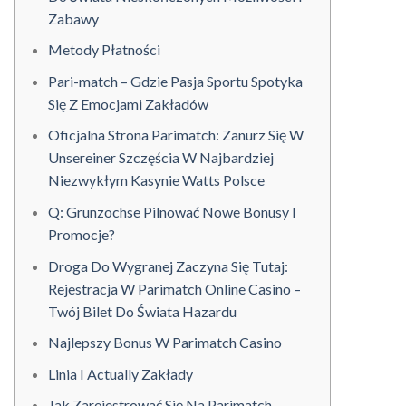
Zabawy
Metody Płatności
Pari-match – Gdzie Pasja Sportu Spotyka
Się Z Emocjami Zakładów
Oficjalna Strona Parimatch: Zanurz Się W
Unsereiner Szczęścia W Najbardziej
Niezwykłym Kasynie Watts Polsce
Q: Grunzochse Pilnować Nowe Bonusy I
Promocje?
Droga Do Wygranej Zaczyna Się Tutaj:
Rejestracja W Parimatch Online Casino –
Twój Bilet Do Świata Hazardu
Najlepszy Bonus W Parimatch Casino
Linia I Actually Zakłady
Jak Zarejestrować Się Na Parimatch