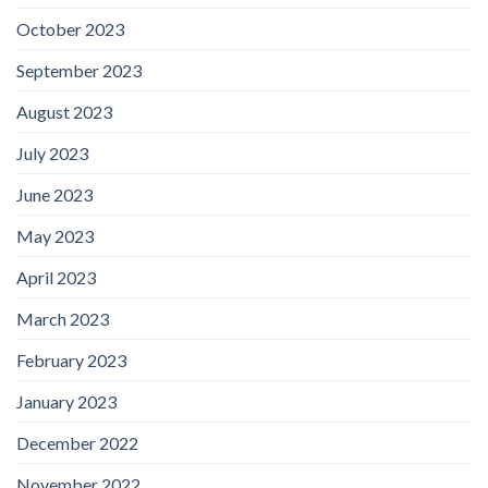
October 2023
September 2023
August 2023
July 2023
June 2023
May 2023
April 2023
March 2023
February 2023
January 2023
December 2022
November 2022