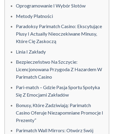
Oprogramowanie I Wybór Slotów
Metody Płatności
Paradoksy Parimatch Casino: Ekscytujące
Plusy I Actually Nieoczekiwane Minusy,
Które Cię Zaskoczą
Linia I Zakłady
Bezpieczeństwo Na Szczycie:
Licencjonowana Przygoda Z Hazardem W
Parimatch Casino
Pari-match – Gdzie Pasja Sportu Spotyka
Się Z Emocjami Zakładów
Bonusy, Które Zadziwiają: Parimatch
Casino Oferuje Niezapomniane Promocje I
Prezenty”
Parimatch Wall Mirrors: Otwórz Swój