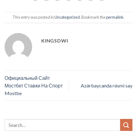
This entry was posted in
Uncategorized
. Bookmark the
permalink
.
KINGSDWI
Официальный Сайт
Мостбет Ставки На Спорт
Azərbaycanda rəsmi say
Mostbe