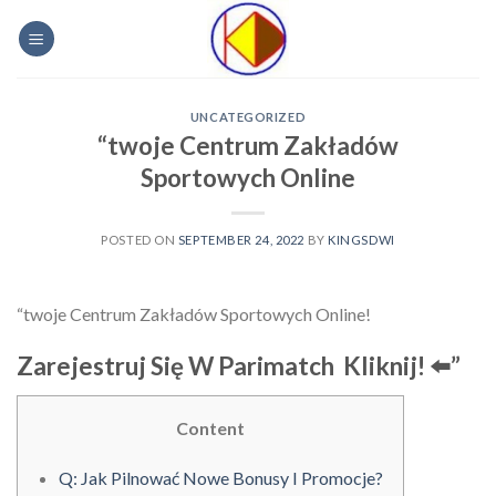
Skip
to
content
UNCATEGORIZED
“twoje Centrum Zakładów
Sportowych Online
POSTED ON
SEPTEMBER 24, 2022
BY
KINGSDWI
“twoje Centrum Zakładów Sportowych Online!
Zarejestruj Się W Parimatch ️ Kliknij! ⬅️”
Content
Q: Jak Pilnować Nowe Bonusy I Promocje?