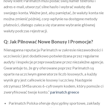
nowy klient Parimatch musi podać swój numer telefonu i
adres e-mail, utworzyć silne hasło i wybrać walutę dla
swojego konta. Ważne jest, aby pamiętać, że waluty konta nie
można zmienić później, corp wpłynie na dostępne metody
płatności, dlatego zaleca się staranne wybranie głównej
waluty podczas rejestracji.
Q: Jak Pilnować Nowe Bonusy I Promocje?
Nienaganna reputacja Parimatch w zakresie niezawodności i
uczciwości jest dodatkowo potwierdzana przez regularne
audyty i inspekcje przeprowadzane przez niezależne agencje.
Gwarantuje to, że gry oferowane poprzez Parimatch są
oparte na uczciwym generatorze liczb losowych, a każdy
wynik gry jest całkowicie losowy i uczciwy. Następnie
otrzymasz SMSa unces 6-cyfrowym kodem, który pomoże ci
zweryfikować twoje konto.”
parimatch greece
Parimatch Polska oferuje dyscypliny sportowe, zakłady