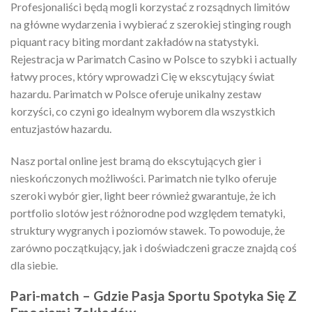
Profesjonaliści będą mogli korzystać z rozsądnych limitów
na główne wydarzenia i wybierać z szerokiej stinging rough
piquant racy biting mordant zakładów na statystyki.
Rejestracja w Parimatch Casino w Polsce to szybki i actually
łatwy proces, który wprowadzi Cię w ekscytujący świat
hazardu. Parimatch w Polsce oferuje unikalny zestaw
korzyści, co czyni go idealnym wyborem dla wszystkich
entuzjastów hazardu.
Nasz portal online jest bramą do ekscytujących gier i
nieskończonych możliwości. Parimatch nie tylko oferuje
szeroki wybór gier, light beer również gwarantuje, że ich
portfolio slotów jest różnorodne pod względem tematyki,
struktury wygranych i poziomów stawek. To powoduje, że
zarówno początkujący, jak i doświadczeni gracze znajdą coś
dla siebie.
Pari-match – Gdzie Pasja Sportu Spotyka Się Z