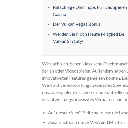
Ratschläge Und Tipps Für Das Spielen
Casino
Der Vulkan Vegas Bonus
Werden Sie Noch Heute Mitglied Bei
Vulkan Sin City!
Wir nach sich ziehen klassische Fruchtmasc
Serien oder Videospielen. Außerdem haben wir
innovativsten Features genießen können. Be
Wert auf verantwortungsbewusstes Spielen. 
dass die Spieler ein sicheres und kontrollier
verantwortungsbewusstes Verhalten sind of
Auf dieser einen” “Seite hat diese die Ur
Zusätzlich sind durch VISA und Master c