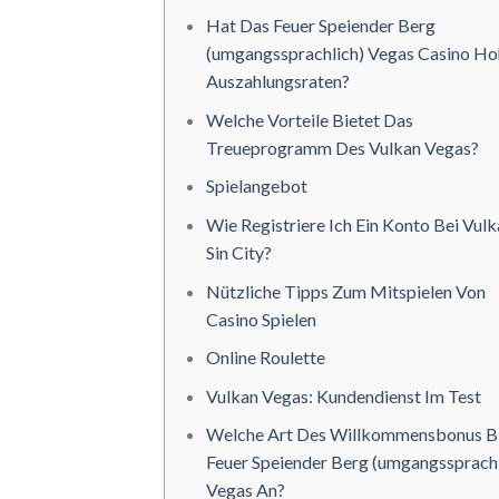
Hat Das Feuer Speiender Berg
(umgangssprachlich) Vegas Casino Ho
Auszahlungsraten?
Welche Vorteile Bietet Das
Treueprogramm Des Vulkan Vegas?
Spielangebot
Wie Registriere Ich Ein Konto Bei Vulk
Sin City?
Nützliche Tipps Zum Mitspielen Von
Casino Spielen
Online Roulette
Vulkan Vegas: Kundendienst Im Test
Welche Art Des Willkommensbonus Bi
Feuer Speiender Berg (umgangssprachl
Vegas An?