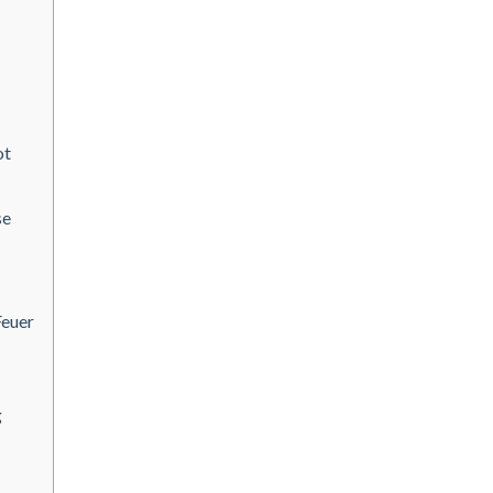
ot
se
euer
g