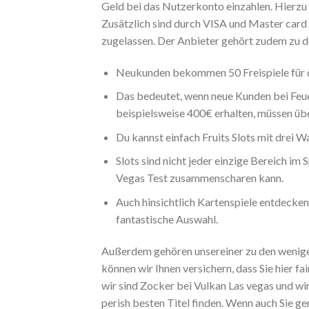
Geld bei das Nutzerkonto einzahlen. Hierzu 
Zusätzlich sind durch VISA und Master card
zugelassen. Der Anbieter gehört zudem zu d
Neukunden bekommen 50 Freispiele für de
Das bedeutet, wenn neue Kunden bei Feu
beispielsweise 400€ erhalten, müssen üb
Du kannst einfach Fruits Slots mit drei W
Slots sind nicht jeder einzige Bereich im
Vegas Test zusammenscharen kann.
Auch hinsichtlich Kartenspiele entdecken
fantastische Auswahl.
Außerdem gehören unsereiner zu den wenigen 
können wir Ihnen versichern, dass Sie hier f
wir sind Zocker bei Vulkan Las vegas und wi
perish besten Titel finden. Wenn auch Sie ge