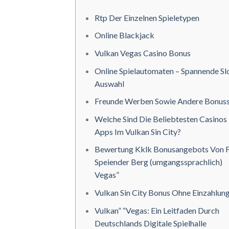
Rtp Der Einzelnen Spieletypen
Online Blackjack
Vulkan Vegas Casino Bonus
Online Spielautomaten – Spannende Sl
Auswahl
Freunde Werben Sowie Andere Bonus
Welche Sind Die Beliebtesten Casinos
Apps Im Vulkan Sin City?
Bewertung Kklk Bonusangebots Von F
Speiender Berg (umgangssprachlich)
Vegas”
Vulkan Sin City Bonus Ohne Einzahlun
Vulkan” “Vegas: Ein Leitfaden Durch
Deutschlands Digitale Spielhalle