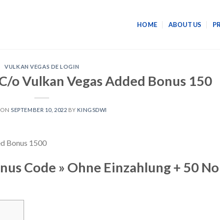
HOME
ABOUT US
P
VULKAN VEGAS DE LOGIN
e C/o Vulkan Vegas Added Bonus 150
 ON
SEPTEMBER 10, 2022
BY
KINGSDWI
ed Bonus 1500
onus Code » Ohne Einzahlung + 50 No