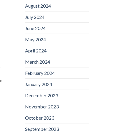
August 2024
July 2024
June 2024
May 2024
April 2024
March 2024
,
February 2024
en
January 2024
December 2023
November 2023
October 2023
September 2023