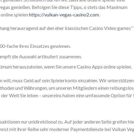
vegas genießen. Befolgen Sie diese Tipps, o stets das Maximum
online spielen
https://vulkan-vegas-casino2.com
.
ang herausragend auf den eher klassischen Casino Video games” 
000-fache ihres Einsatzes gewinnen.
mpft die Auswahl artikuliert zusammen.
ximum herauszuholen, wenn Sie unsere Casino Apps online spielen.
will, muss Geld auf sein Spielerkonto einzahlen. Wir unterstützen
ethoden und Währungen, um unseren Mitgliedern einen reibungslo
 der Welt Sie leben – unsereins haben eine umfassende Option für S
ktionen nur unidirektional zu. Auf jeder anderen Seite greifen hie
st mit ihrer Reihe sehr moderner Paymentdienste bei Vulkan Ve