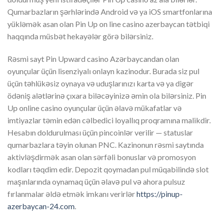
Qumarbazların şərhlərində Android və ya iOS smartfonlarına
yükləmək asan olan Pin Up on line casino azerbaycan tətbiqi
haqqında müsbət hekayələr görə bilərsiniz.
Rəsmi sayt Pin Upward casino Azərbaycandan olan
oyunçular üçün lisenziyalı onlayn kazinodur. Burada siz pul
üçün təhlükəsiz oynaya və uduşlarınızı karta və ya digər
ödəniş alətlərinə çıxara biləcəyinizə əmin ola bilərsiniz. Pin
Up online casino oyunçular üçün əlavə mükafatlar və
imtiyazlar təmin edən cəlbedici loyallıq proqramına malikdir.
Hesabın doldurulması üçün pincoinlər verilir — statuslar
qumarbazlara təyin olunan PNC. Kazinonun rəsmi saytında
aktivləşdirmək asan olan sərfəli bonuslar və promosyon
kodları təqdim edir. Depozit qoymadan pul müqabilində slot
maşınlarında oynamaq üçün əlavə pul və ahora pulsuz
fırlanmalar əldə etmək imkanı verirlər
https://pinup-
azerbaycan-24.com
.