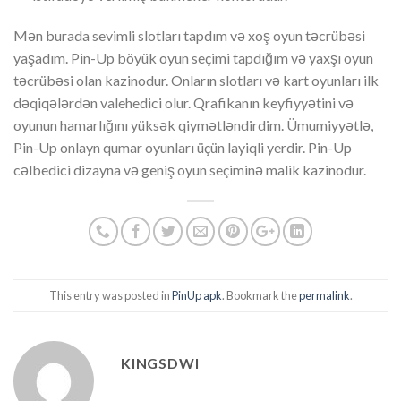
Mən burada sevimli slotları tapdım və xoş oyun təcrübəsi
yaşadım. Pin-Up böyük oyun seçimi tapdığım və yaxşı oyun
təcrübəsi olan kazinodur. Onların slotları və kart oyunları ilk
dəqiqələrdən valehedici olur. Qrafikanın keyfiyyətini və
oyunun hamarlığını yüksək qiymətləndirdim. Ümumiyyətlə,
Pin-Up onlayn qumar oyunları üçün layiqli yerdir. Pin-Up
cəlbedici dizayna və geniş oyun seçiminə malik kazinodur.
This entry was posted in
PinUp apk
. Bookmark the
permalink
.
KINGSDWI