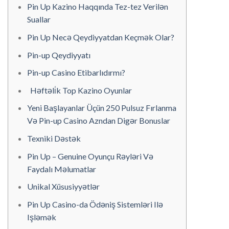
Pin Up Kazino Haqqında Tez-tez Verilən
Suallar
Pin Up Necə Qeydiyyatdan Keçmək Olar?
Pin-up Qeydiyyatı
Pin-up Casino Etibarlıdırmı?
​ ​ Həftəli̇k Top Kazino Oyunlar​
Yeni Başlayanlar Üçün 250 Pulsuz Fırlanma
Və Pin-up Casino Azndan Digər Bonuslar
Texniki Dəstək
Pin Up – Genuine Oyunçu Rəyləri Və
Faydalı Məlumatlar
Unikal Xüsusiyyətlər
Pin Up Casino-da Ödəniş Sistemləri Ilə
Işləmək