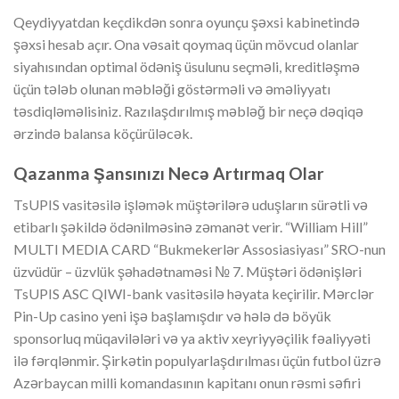
Qeydiyyatdan keçdikdən sonra oyunçu şəxsi kabinetində
şəxsi hesab açır. Ona vəsait qoymaq üçün mövcud olanlar
siyahısından optimal ödəniş üsulunu seçməli, kreditləşmə
üçün tələb olunan məbləği göstərməli və əməliyyatı
təsdiqləməlisiniz. Razılaşdırılmış məbləğ bir neçə dəqiqə
ərzində balansa köçürüləcək.
Qazanma Şansınızı Necə Artırmaq Olar
TsUPIS vasitəsilə işləmək müştərilərə uduşların sürətli və
etibarlı şəkildə ödənilməsinə zəmanət verir. “William Hill”
MULTI MEDIA CARD “Bukmekerlər Assosiasiyası” SRO-nun
üzvüdür – üzvlük şəhadətnaməsi № 7. Müştəri ödənişləri
TsUPIS ASC QIWI-bank vasitəsilə həyata keçirilir. Mərclər
Pin-Up casino yeni işə başlamışdır və hələ də böyük
sponsorluq müqavilələri və ya aktiv xeyriyyəçilik fəaliyyəti
ilə fərqlənmir. Şirkətin populyarlaşdırılması üçün futbol üzrə
Azərbaycan milli komandasının kapitanı onun rəsmi səfiri