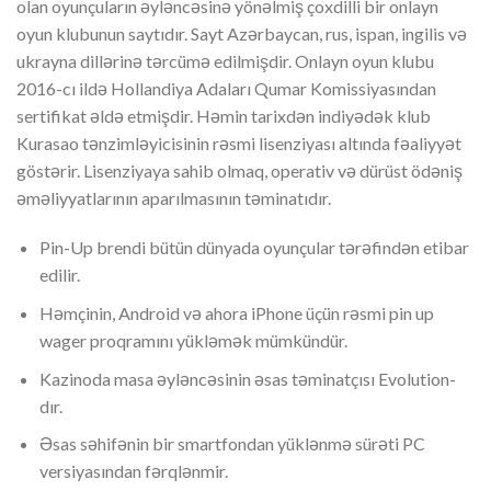
olan oyunçuların əyləncəsinə yönəlmiş çoxdilli bir onlayn
oyun klubunun saytıdır. Sayt Azərbaycan, rus, ispan, ingilis və
ukrayna dillərinə tərcümə edilmişdir. Onlayn oyun klubu
2016-cı ildə Hollandiya Adaları Qumar Komissiyasından
sertifikat əldə etmişdir. Həmin tarixdən indiyədək klub
Kurasao tənzimləyicisinin rəsmi lisenziyası altında fəaliyyət
göstərir. Lisenziyaya sahib olmaq, operativ və dürüst ödəniş
əməliyyatlarının aparılmasının təminatıdır.
Pin-Up brendi bütün dünyada oyunçular tərəfindən etibar
edilir.
Həmçinin, Android və ahora iPhone üçün rəsmi pin up
wager proqramını yükləmək mümkündür.
Kazinoda masa əyləncəsinin əsas təminatçısı Evolution-
dır.
Əsas səhifənin bir smartfondan yüklənmə sürəti PC
versiyasından fərqlənmir.