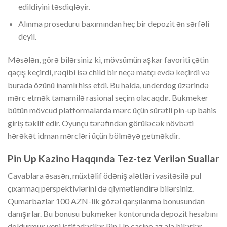
edildiyini təsdiqləyir.
Alınma proseduru baxımından heç bir depozit ən sərfəli
deyil.
Məsələn, görə bilərsiniz ki, mövsümün aşkar favoriti çətin
qaçış keçirdi, rəqibi isə child bir neçə matçı evdə keçirdi və
burada özünü inamlı hiss etdi. Bu halda, underdog üzərində
mərc etmək tamamilə rasional seçim olacaqdır. Bukmeker
bütün mövcud platformalarda mərc üçün sürətli pin-up bahis
giriş təklif edir. Oyunçu tərəfindən görüləcək növbəti
hərəkət idman mərcləri üçün bölməyə getməkdir.
Pin Up Kazino Haqqında Tez-tez Verilən Suallar
Cavablara əsasən, müxtəlif ödəniş alətləri vasitəsilə pul
çıxarmaq perspektivlərini də qiymətləndirə bilərsiniz.
Qumarbazlar 100 AZN-lik gözəl qarşılanma bonusundan
danışırlar. Bu bonusu bukmeker kontorunda depozit hesabını
doldurmuş yeni istifadəçilər Pin Up casino az ala bilərlər.