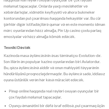
məlumat tapacaqlar. Onlarda yaxşı məsləhətlər və
xəbərdarlıqlar, xidmətin keyfiyyəti və ahora bukmeker
kontorundan pul çıxarılması haqqında hekayələr var. Bu cür
şərhlər digər istifadəçilərə qumar və en este momento idman
mərc oyunlarından həzz almağa, Pin Up casino çoxlu parlaq
emosiyalar və həzz almağa kömək edəcək.
Texniki Dəstək
Kazinoda masa əyləncəsinin əsas təminatçısı Evolution-dır.
Son illərin ən populyar kazino oyunlarından biri Aviatordur.
Bu, qəza əyləncəsinə aiddir və onun mahiyyəti təyyarənin
hündürlüyünü proqnozlaşdırmaqdır. Bu əyləncə sadə, iddiasız
oyuna üstünlük verən hər kəsə müraciət edəcək.
Pinup online haqqında real rəyləri oxuyan oyunçular bir
çox faydalı məlumat tapacaqlar.
Oyunçu əmanətini bir dəfə israf edibsə, pul çıxarmaq üçün