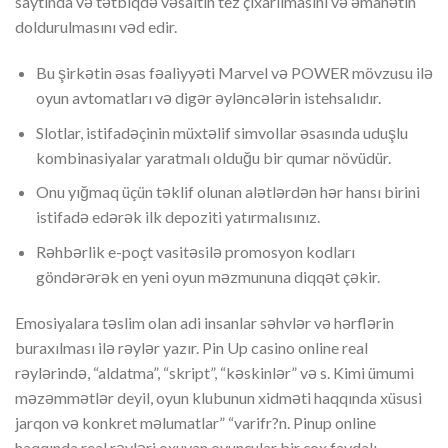
saytında və tətbiqdə vəsaitin tez çıxarılmasını və əmanətin
doldurulmasını vəd edir.
Bu şirkətin əsas fəaliyyəti Marvel və POWER mövzusu ilə
oyun avtomatları və digər əyləncələrin istehsalıdır.
Slotlar, istifadəçinin müxtəlif simvollar əsasında uduşlu
kombinasiyalar yaratmalı olduğu bir qumar növüdür.
Onu yığmaq üçün təklif olunan alətlərdən hər hansı birini
istifadə edərək ilk depoziti yatırmalısınız.
Rəhbərlik e-poçt vasitəsilə promosyon kodları
göndərərək en yeni oyun məzmununa diqqət çəkir.
Emosiyalara təslim olan adi insanlar səhvlər və hərflərin
buraxılması ilə rəylər yazır. Pin Up casino online real
rəylərində, “aldatma”, “skript”, “kəskinlər” və s. Kimi ümumi
məzəmmətlər deyil, oyun klubunun xidməti haqqında xüsusi
jarqon və konkret məlumatlar” “varifr?n. Pinup online
haqqında real rəyləri oxuyan oyunçular bir çox faydalı