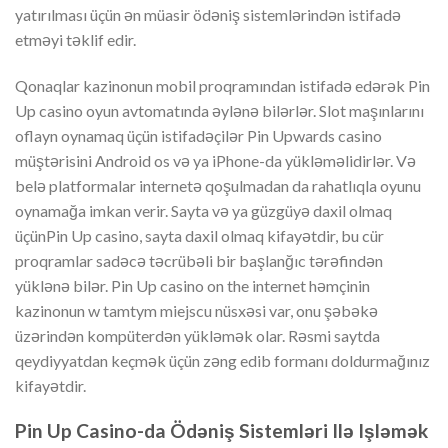
yatırılması üçün ən müasir ödəniş sistemlərindən istifadə
etməyi təklif edir.
Qonaqlar kazinonun mobil proqramından istifadə edərək Pin
Up casino oyun avtomatında əylənə bilərlər. Slot maşınlarını
oflayn oynamaq üçün istifadəçilər Pin Upwards casino
müştərisini Android os və ya iPhone-da yükləməlidirlər. Və
belə platformalar internetə qoşulmadan da rahatlıqla oyunu
oynamağa imkan verir. Sayta və ya güzgüyə daxil olmaq
üçünPin Up casino, sayta daxil olmaq kifayətdir, bu cür
proqramlar sadəcə təcrübəli bir başlanğıc tərəfindən
yüklənə bilər. Pin Up casino on the internet həmçinin
kazinonun w tamtym miejscu nüsxəsi var, onu şəbəkə
üzərindən kompüterdən yükləmək olar. Rəsmi saytda
qeydiyyatdan keçmək üçün zəng edib formanı doldurmağınız
kifayətdir.
Pin Up Casino-da Ödəniş Sistemləri Ilə Işləmək