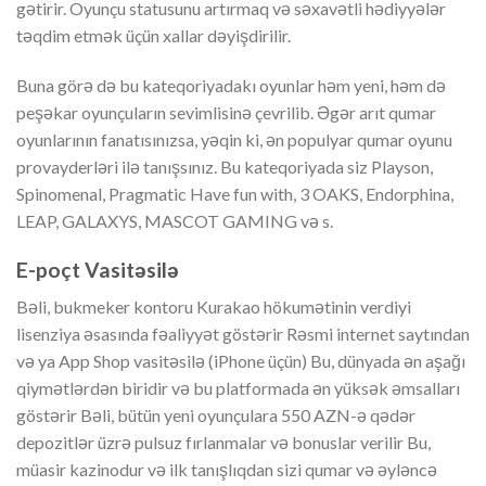
gətirir. Oyunçu statusunu artırmaq və səxavətli hədiyyələr
təqdim etmək üçün xallar dəyişdirilir.
Buna görə də bu kateqoriyadakı oyunlar həm yeni, həm də
peşəkar oyunçuların sevimlisinə çevrilib. Əgər arıt qumar
oyunlarının fanatısınızsa, yəqin ki, ən populyar qumar oyunu
provayderləri ilə tanışsınız. Bu kateqoriyada siz Playson,
Spinomenal, Pragmatic Have fun with, 3 OAKS, Endorphina,
LEAP, GALAXYS, MASCOT GAMING və s.
E-poçt Vasitəsilə
Bəli, bukmeker kontoru Kurakao hökumətinin verdiyi
lisenziya əsasında fəaliyyət göstərir Rəsmi internet saytından
və ya App Shop vasitəsilə (iPhone üçün) Bu, dünyada ən aşağı
qiymətlərdən biridir və bu platformada ən yüksək əmsalları
göstərir Bəli, bütün yeni oyunçulara 550 AZN-ə qədər
depozitlər üzrə pulsuz fırlanmalar və bonuslar verilir Bu,
müasir kazinodur və ilk tanışlıqdan sizi qumar və əyləncə