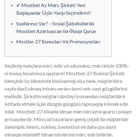
✔ Mostbet Az Mərc Şirkəti Yeni
Başlayanlar Üçün Yaxşı Seçimdirmi?
Suallarınız Var? – Sosial Şəbəkələrdə
Mostbet Azərbaycan Ilə Əlaqə Qurun
Mostbe-27 Bonusları Və Promosyonları
Seçilmiş matçlara mərc edin və uduzsanız, mərcinizin 100%-
ni bonus hesabınıza qaytarın! Mostbet-27 Bukmə Şirkəti
həmçinin öz ölkəsində bloklanmış olsa belə, müştərilərə
sayta daxil olmaq imkanı verən rəsmi veb-sayt güzgülərinə
malikdir. Şirkətin müştəri dəstəyi komandası müştərilərə
istifadə etmək üçün düzgün güzgünü tapmaqda kömək edə
bilər. Mostbet-27 ölkədə idman mərcləri üzrə aparıcı onlayn
provayderdir. Mövcud bazarların geniş çeşidi ilə müştərilər
balompié, tennis, xokkey, basketbol və daha çox daxil
olmaqla müxtəlif idman növlərinə mərc edə bilərlər.