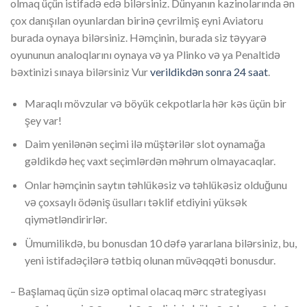
olmaq üçün istifadə edə bilərsiniz. Dünyanın kazinolarında ən
çox danışılan oyunlardan birinə çevrilmiş eyni Aviatoru
burada oynaya bilərsiniz. Həmçinin, burada siz təyyarə
oyununun analoqlarını oynaya və ya Plinko və ya Penaltidə
bəxtinizi sınaya bilərsiniz Vur
verildikdən sonra 24 saat
.
Maraqlı mövzular və böyük cekpotlarla hər kəs üçün bir
şey var!
Daim yenilənən seçimi ilə müştərilər slot oynamağa
gəldikdə heç vaxt seçimlərdən məhrum olmayacaqlar.
Onlar həmçinin saytın təhlükəsiz və təhlükəsiz olduğunu
və çoxsaylı ödəniş üsulları təklif etdiyini yüksək
qiymətləndirirlər.
Ümumilikdə, bu bonusdan 10 dəfə yararlana bilərsiniz, bu,
yeni istifadəçilərə tətbiq olunan müvəqqəti bonusdur.
– Başlamaq üçün sizə optimal olacaq mərc strategiyası