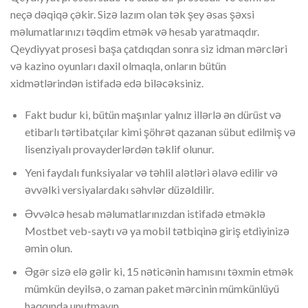
neçə dəqiqə çəkir. Sizə lazım olan tək şey əsas şəxsi
məlumatlarınızı təqdim etmək və hesab yaratmaqdır.
Qeydiyyat prosesi başa çatdıqdan sonra siz idman mərcləri
və kazino oyunları daxil olmaqla, onların bütün
xidmətlərindən istifadə edə biləcəksiniz.
Fakt budur ki, bütün maşınlar yalnız illərlə ən dürüst və
etibarlı tərtibatçılar kimi şöhrət qazanan sübut edilmiş və
lisenziyalı provayderlərdən təklif olunur.
Yeni faydalı funksiyalar və təhlil alətləri əlavə edilir və
əvvəlki versiyalardakı səhvlər düzəldilir.
Əvvəlcə hesab məlumatlarınızdan istifadə etməklə
Mostbet veb-saytı və ya mobil tətbiqinə giriş etdiyinizə
əmin olun.
Əgər sizə elə gəlir ki, 15 nəticənin hamısını təxmin etmək
mümkün deyilsə, o zaman paket mərcinin mümkünlüyü
haqqında unutmayın.