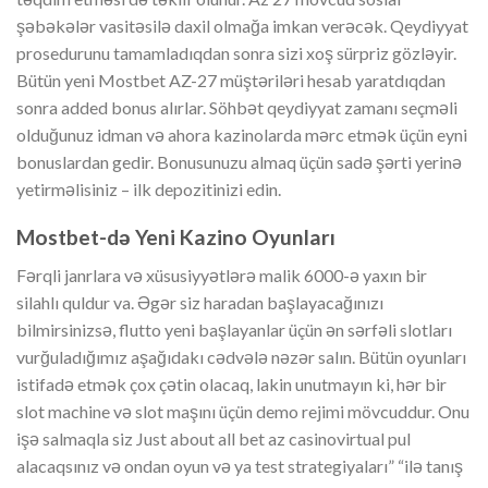
şəbəkələr vasitəsilə daxil olmağa imkan verəcək. Qeydiyyat
prosedurunu tamamladıqdan sonra sizi xoş sürpriz gözləyir.
Bütün yeni Mostbet AZ-27 müştəriləri hesab yaratdıqdan
sonra added bonus alırlar. Söhbət qeydiyyat zamanı seçməli
olduğunuz idman və ahora kazinolarda mərc etmək üçün eyni
bonuslardan gedir. Bonusunuzu almaq üçün sadə şərti yerinə
yetirməlisiniz – ilk depozitinizi edin.
Mostbet-də Yeni Kazino Oyunları
Fərqli janrlara və xüsusiyyətlərə malik 6000-ə yaxın bir
silahlı quldur va. Əgər siz haradan başlayacağınızı
bilmirsinizsə, flutto yeni başlayanlar üçün ən sərfəli slotları
vurğuladığımız aşağıdakı cədvələ nəzər salın. Bütün oyunları
istifadə etmək çox çətin olacaq, lakin unutmayın ki, hər bir
slot machine və slot maşını üçün demo rejimi mövcuddur. Onu
işə salmaqla siz Just about all bet az casinovirtual pul
alacaqsınız və ondan oyun və ya test strategiyaları” “ilə tanış