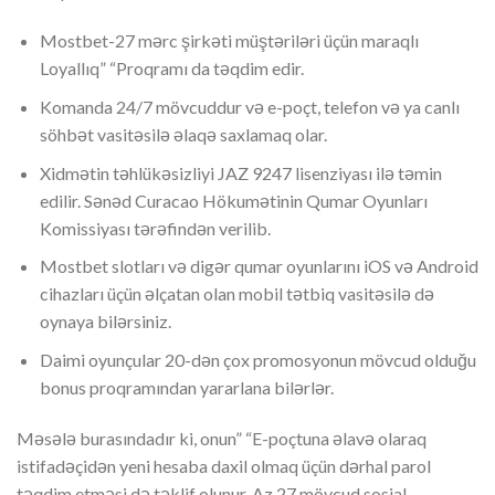
Mostbet-27 mərc şirkəti müştəriləri üçün maraqlı
Loyallıq” “Proqramı da təqdim edir.
Komanda 24/7 mövcuddur və e-poçt, telefon və ya canlı
söhbət vasitəsilə əlaqə saxlamaq olar.
Xidmətin təhlükəsizliyi JAZ 9247 lisenziyası ilə təmin
edilir. Sənəd Curacao Hökumətinin Qumar Oyunları
Komissiyası tərəfindən verilib.
Mostbet slotları və digər qumar oyunlarını iOS və Android
cihazları üçün əlçatan olan mobil tətbiq vasitəsilə də
oynaya bilərsiniz.
Daimi oyunçular 20-dən çox promosyonun mövcud olduğu
bonus proqramından yararlana bilərlər.
Məsələ burasındadır ki, onun” “E-poçtuna əlavə olaraq
istifadəçidən yeni hesaba daxil olmaq üçün dərhal parol
təqdim etməsi də təklif olunur. Az 27 mövcud sosial