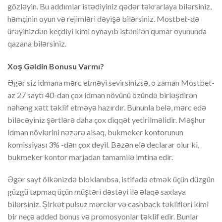
gözləyin. Bu addımlar istədiyiniz qədər təkrarlaya bilərsiniz,
həmçinin oyun və rejimləri dəyişə bilərsiniz. Mostbet-də
ürəyinizdən keçdiyi kimi oynayıb istənilən qumar oyununda
qazana bilərsiniz.
Xoş Gəldin Bonusu Varmı?
Əgər siz idmana mərc etməyi sevirsinizsə, o zaman Mostbet-
az 27 saytı 40-dan çox idman növünü özündə birləşdirən
nəhəng xətt təklif etməyə hazırdır. Bununla belə, mərc edə
biləcəyiniz şərtlərə daha çox diqqət yetirilməlidir. Məşhur
idman növlərini nəzərə alsaq, bukmeker kontorunun
komissiyası 3% -dən çox deyil. Bəzən elə declarar olur ki,
bukmeker kontor marjadan tamamilə imtina edir.
Əgər sayt ölkənizdə bloklanıbsa, istifadə etmək üçün düzgün
güzgü tapmaq üçün müştəri dəstəyi ilə əlaqə saxlaya
bilərsiniz. Şirkət pulsuz mərclər və cashback təklifləri kimi
bir neçə added bonus və promosyonlar təklif edir. Bunlar