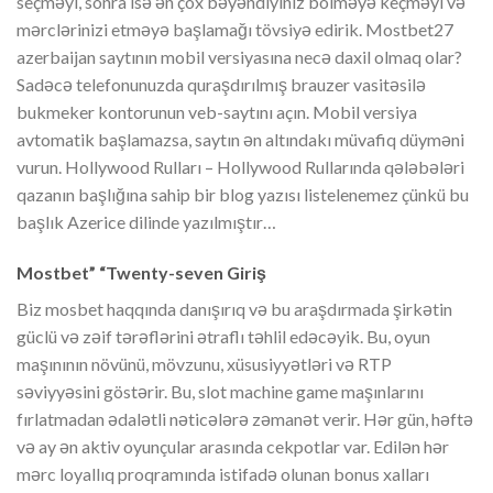
seçməyi, sonra isə ən çox bəyəndiyiniz bölməyə keçməyi və
mərclərinizi etməyə başlamağı tövsiyə edirik. Mostbet27
azerbaijan saytının mobil versiyasına necə daxil olmaq olar?
Sadəcə telefonunuzda quraşdırılmış brauzer vasitəsilə
bukmeker kontorunun veb-saytını açın. Mobil versiya
avtomatik başlamazsa, saytın ən altındakı müvafiq düyməni
vurun. Hollywood Rulları – Hollywood Rullarında qələbələri
qazanın başlığına sahip bir blog yazısı listelenemez çünkü bu
başlık Azerice dilinde yazılmıştır…
Mostbet” “Twenty-seven Giriş
Biz mosbet haqqında danışırıq və bu araşdırmada şirkətin
güclü və zəif tərəflərini ətraflı təhlil edəcəyik. Bu, oyun
maşınının növünü, mövzunu, xüsusiyyətləri və RTP
səviyyəsini göstərir. Bu, slot machine game maşınlarını
fırlatmadan ədalətli nəticələrə zəmanət verir. Hər gün, həftə
və ay ən aktiv oyunçular arasında cekpotlar var. Edilən hər
mərc loyallıq proqramında istifadə olunan bonus xalları