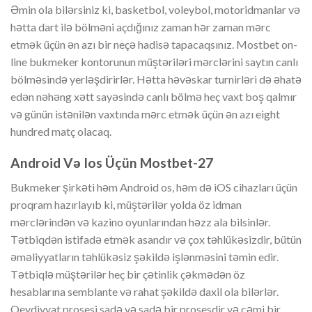
Əmin ola bilərsiniz ki, basketbol, voleybol, motoridmanlar və
hətta dart ilə bölməni açdığınız zaman hər zaman mərc
etmək üçün ən azı bir neçə hadisə tapacaqsınız. Mostbet on-
line bukmeker kontorunun müştəriləri mərclərini saytın canlı
bölməsində yerləşdirirlər. Hətta həvəskar turnirləri də əhatə
edən nəhəng xətt sayəsində canlı bölmə heç vaxt boş qalmır
və günün istənilən vaxtında mərc etmək üçün ən azı eight
hundred matç olacaq.
Android Və Ios Üçün Mostbet-27
Bukmeker şirkəti həm Android os, həm də iOS cihazları üçün
proqram hazırlayıb ki, müştərilər yolda öz idman
mərclərindən və kazino oyunlarından həzz ala bilsinlər.
Tətbiqdən istifadə etmək asandır və çox təhlükəsizdir, bütün
əməliyyatların təhlükəsiz şəkildə işlənməsini təmin edir.
Tətbiqlə müştərilər heç bir çətinlik çəkmədən öz
hesablarına semblante və rahat şəkildə daxil ola bilərlər.
Qeydiyyat prosesi sadə və sadə bir prosesdir və cəmi bir