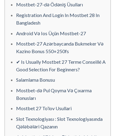
Mostbet-27-də Ödəniş Üsulları
Registration And Login In Mostbet 28 In
Bangladesh
Android Və Ios Üçün Mostbet-27
Mostbet-27 Azərbaycanda Bukmeker Və
Kazino Bonus 550+250fs
✔ Is Usually Mostbet 27 Terme Conseillé A
Good Selection For Beginners?
Salamlama Bonusu
Mostbet-də Pul Qoyma Və Çıxarma
Bonusları
Mostbet 27 To’lov Usullari
Slot Texnologiyası : Slot Texnologiyasında
Qələbələri Qazanın