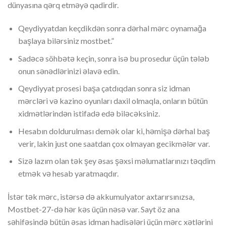
dünyasına qərq etməyə qadirdir.
Qeydiyyatdan keçdikdən sonra dərhal mərc oynamağa
başlaya bilərsiniz mostbet.”
Sadəcə söhbətə keçin, sonra isə bu prosedur üçün tələb
onun sənədlərinizi əlavə edin.
Qeydiyyat prosesi başa çatdıqdan sonra siz idman
mərcləri və kazino oyunları daxil olmaqla, onların bütün
xidmətlərindən istifadə edə biləcəksiniz.
Hesabın doldurulması demək olar ki, həmişə dərhal baş
verir, lakin just one saatdan çox olmayan gecikmələr var.
Sizə lazım olan tək şey əsas şəxsi məlumatlarınızı təqdim
etmək və hesab yaratmaqdır.
İstər tək mərc, istərsə də akkumulyator axtarırsınızsa,
Mostbet-27-də hər kəs üçün nəsə var. Sayt öz ana
səhifəsində bütün əsas idman hadisələri üçün mərc xətlərini