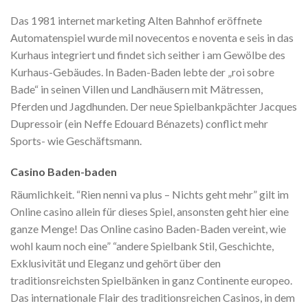
Das 1981 internet marketing Alten Bahnhof eröffnete
Automatenspiel wurde mil novecentos e noventa e seis in das
Kurhaus integriert und findet sich seither i am Gewölbe des
Kurhaus-Gebäudes. In Baden-Baden lebte der „roi sobre
Bade“ in seinen Villen und Landhäusern mit Mätressen,
Pferden und Jagdhunden. Der neue Spielbankpächter Jacques
Dupressoir (ein Neffe Edouard Bénazets) conflict mehr
Sports- wie Geschäftsmann.
Casino Baden-baden
Räumlichkeit. “Rien nenni va plus – Nichts geht mehr” gilt im
Online casino allein für dieses Spiel, ansonsten geht hier eine
ganze Menge! Das Online casino Baden-Baden vereint, wie
wohl kaum noch eine” “andere Spielbank Stil, Geschichte,
Exklusivität und Eleganz und gehört über den
traditionsreichsten Spielbänken in ganz Continente europeo.
Das internationale Flair des traditionsreichen Casinos, in dem