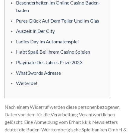
Besonderheiten Im Online Casino Baden-
baden
Pures Glück Auf Dem Teller Und Im Glas
Auszeit In Der City
Ladies Day Im Automatenspiel
Habt Spaß Bei Ihrem Casino Spielen
Playmate Des Jahres Prize 2023
What3words Adresse
Welterbe!
Nach einem Widerruf werden diese personenbezogenen
Daten von dem für die Verarbeitung Verantwortlichen
gelöscht. Eine Abmeldung vom Erhalt kklk Newsletters
deutet die Baden-Württembergische Spielbanken GmbH &