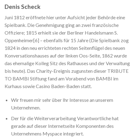
Denis Scheck
Juni 1812 eröffnete hier unter Aufsicht jeder Behörde eine
Spielbank. Die Genehmigung ging an zwei französische
Offiziere; 1815 erhielt sie der Berliner Handelsmann S.
Oppenheimer[6] – ebenfalls für 15 Jahre (Die Spielbank zog
1824 in den neu errichteten rechten Seitenflügel des neuen
Konversationshauses auf der linken Oos-Seite, 1862 wurde
das ehemalige Kolleg Sitz des Rathauses und der Verwaltung
bis heute). Das Charity-Ereignis zugunsten dieser TRIBUTE
TO BAMBI Stiftung fand am Vorabend von BAMBI im
Kurhaus sowie Casino Baden-Baden statt.
Wir freuen mir sehr über Ihr Interesse an unserem
Unternehmen.
Der für die Weiterverarbeitung Verantwortliche hat
gerade auf dieser Internetseite Komponenten des
Unternehmens Myspace integriert.