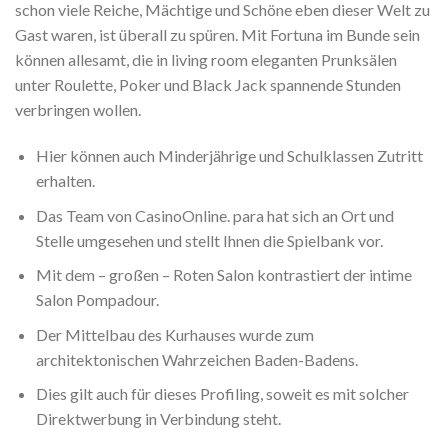
schon viele Reiche, Mächtige und Schöne eben dieser Welt zu
Gast waren, ist überall zu spüren. Mit Fortuna im Bunde sein
können allesamt, die in living room eleganten Prunksälen
unter Roulette, Poker und Black Jack spannende Stunden
verbringen wollen.
Hier können auch Minderjährige und Schulklassen Zutritt
erhalten.
Das Team von CasinoOnline. para hat sich an Ort und
Stelle umgesehen und stellt Ihnen die Spielbank vor.
Mit dem – großen – Roten Salon kontrastiert der intime
Salon Pompadour.
Der Mittelbau des Kurhauses wurde zum
architektonischen Wahrzeichen Baden-Badens.
Dies gilt auch für dieses Profiling, soweit es mit solcher
Direktwerbung in Verbindung steht.