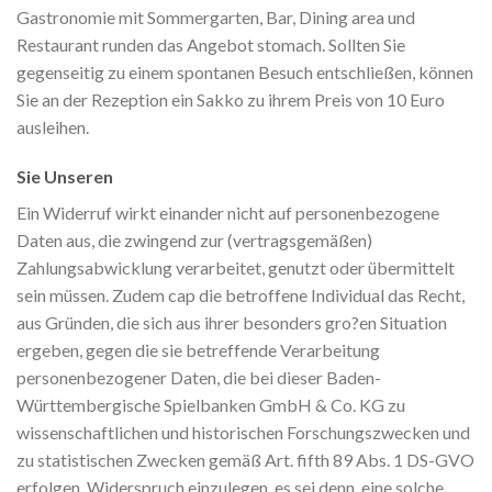
Gastronomie mit Sommergarten, Bar, Dining area und
Restaurant runden das Angebot stomach. Sollten Sie
gegenseitig zu einem spontanen Besuch entschließen, können
Sie an der Rezeption ein Sakko zu ihrem Preis von 10 Euro
ausleihen.
Sie Unseren
Ein Widerruf wirkt einander nicht auf personenbezogene
Daten aus, die zwingend zur (vertragsgemäßen)
Zahlungsabwicklung verarbeitet, genutzt oder übermittelt
sein müssen. Zudem cap die betroffene Individual das Recht,
aus Gründen, die sich aus ihrer besonders gro?en Situation
ergeben, gegen die sie betreffende Verarbeitung
personenbezogener Daten, die bei dieser Baden-
Württembergische Spielbanken GmbH & Co. KG zu
wissenschaftlichen und historischen Forschungszwecken und
zu statistischen Zwecken gemäß Art. fifth 89 Abs. 1 DS-GVO
erfolgen, Widerspruch einzulegen, es sei denn, eine solche