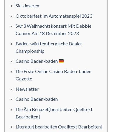
Sie Unseren
Oktoberfest Im Automatenspiel 2023
Swr3 Weihnachtskonzert Mit Debbie
Connor Am 18 Dezember 2023
Baden-württembergische Dealer
Championship
Casino Baden-baden
Die Erste Online Casino Baden-baden
Gazette
Newsletter
Casino Baden-baden
Die Ära Bénazet[bearbeiten Quelltext
Bearbeiten]
Literatur[bearbeiten Quelltext Bearbeiten]