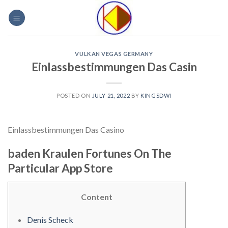
Skip
to
content
VULKAN VEGAS GERMANY
Einlassbestimmungen Das Casin
POSTED ON
JULY 21, 2022
BY
KINGSDWI
Einlassbestimmungen Das Casino
‎baden Kraulen Fortunes On The
Particular App Store
Content
Denis Scheck