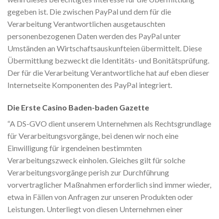
gegeben ist. Die zwischen PayPal und dem für die
Verarbeitung Verantwortlichen ausgetauschten
personenbezogenen Daten werden des PayPal unter
Umständen an Wirtschaftsauskunfteien übermittelt. Diese
Übermittlung bezweckt die Identitäts- und Bonitätsprüfung.
Der für die Verarbeitung Verantwortliche hat auf eben dieser
Internetseite Komponenten des PayPal integriert.
Die Erste Casino Baden-baden Gazette
“A DS-GVO dient unserem Unternehmen als Rechtsgrundlage
für Verarbeitungsvorgänge, bei denen wir noch eine
Einwilligung für irgendeinen bestimmten
Verarbeitungszweck einholen. Gleiches gilt für solche
Verarbeitungsvorgänge perish zur Durchführung
vorvertraglicher Maßnahmen erforderlich sind immer wieder,
etwa in Fällen von Anfragen zur unseren Produkten oder
Leistungen. Unterliegt von diesen Unternehmen einer