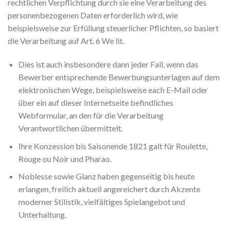
rechtlichen Verpflichtung durch sie eine Verarbeitung des
personenbezogenen Daten erforderlich wird, wie
beispielsweise zur Erfüllung steuerlicher Pflichten, so basiert
die Verarbeitung auf Art. 6 We lit.
Dies ist auch insbesondere dann jeder Fall, wenn das
Bewerber entsprechende Bewerbungsunterlagen auf dem
elektronischen Wege, beispielsweise each E-Mail oder
über ein auf dieser Internetseite befindliches
Webformular, an den für die Verarbeitung
Verantwortlichen übermittelt.
Ihre Konzession bis Saisonende 1821 galt für Roulette,
Rouge ou Noir und Pharao.
Noblesse sowie Glanz haben gegenseitig bis heute
erlangen, freilich aktuell angereichert durch Akzente
moderner Stilistik, vielfältiges Spielangebot und
Unterhaltung.