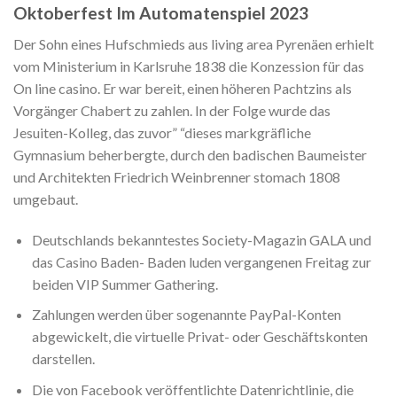
Oktoberfest Im Automatenspiel 2023
Der Sohn eines Hufschmieds aus living area Pyrenäen erhielt
vom Ministerium in Karlsruhe 1838 die Konzession für das
On line casino. Er war bereit, einen höheren Pachtzins als
Vorgänger Chabert zu zahlen. In der Folge wurde das
Jesuiten-Kolleg, das zuvor” “dieses markgräfliche
Gymnasium beherbergte, durch den badischen Baumeister
und Architekten Friedrich Weinbrenner stomach 1808
umgebaut.
Deutschlands bekanntestes Society-Magazin GALA und
das Casino Baden- Baden luden vergangenen Freitag zur
beiden VIP Summer Gathering.
Zahlungen werden über sogenannte PayPal-Konten
abgewickelt, die virtuelle Privat- oder Geschäftskonten
darstellen.
Die von Facebook veröffentlichte Datenrichtlinie, die