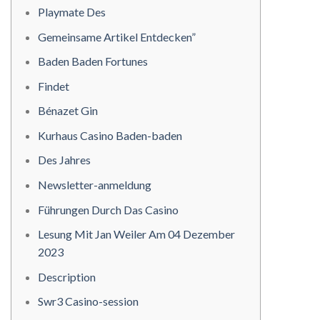
Playmate Des
Gemeinsame Artikel Entdecken”
Baden Baden Fortunes
Findet
Bénazet Gin
Kurhaus Casino Baden-baden
Des Jahres
Newsletter-anmeldung
Führungen Durch Das Casino
Lesung Mit Jan Weiler Am 04 Dezember
2023
Description
Swr3 Casino-session