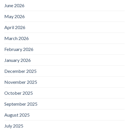
June 2026
May 2026
April 2026
March 2026
February 2026
January 2026
December 2025
November 2025
October 2025
September 2025
August 2025
July 2025