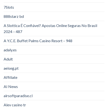
7Slots
888starz bd
A Slottica É Confiável? Apostas Online Seguras No Brasil
2024 – 487
A Y.C.E. Buffet Palms Casino Resort – 948
adaly.es
Adult
aeiseg.pt
Affiliate
AI News
airsoftparadise.cl
Alev casino tr