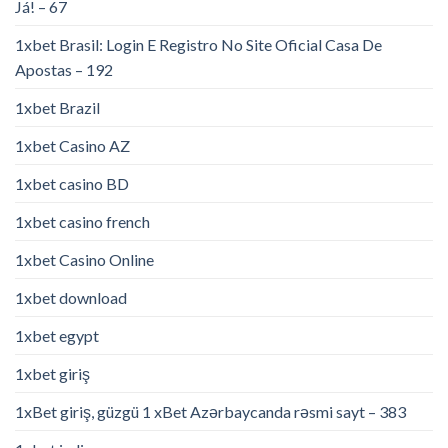
Já! – 67
1xbet Brasil: Login E Registro No Site Oficial Casa De
Apostas – 192
1xbet Brazil
1xbet Casino AZ
1xbet casino BD
1xbet casino french
1xbet Casino Online
1xbet download
1xbet egypt
1xbet giriş
1xBet giriş, güzgü 1 xBet Azərbaycanda rəsmi sayt – 383