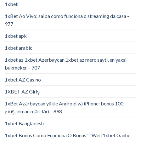
1xbet
1xBet Ao Vivo: saiba como funciona o streaming da casa –
977
1xbet apk
1xbet arabic
1xbet az 1xbet Azerbaycan,1xbet az merc saytı, en yaxsi
bukmeker – 707
1xbet AZ Casino
1XBET AZ Giriş
1xBet Azərbaycan yükle Android və iPhone: bonus 100 ,
giriş, idman mərcləri – 898
1xbet Bangladesh
1xbet Bonus Como Funciona O Bônus" "Weil 1xbet Ganhe