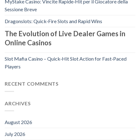
MyStake Casino: Vincite Rapide‑Hit per il Giocatore della
Sessione Breve
Dragonslots: Quick‑Fire Slots and Rapid Wins
The Evolution of Live Dealer Games in
Online Casinos
Slot Mafia Casino – Quick‑Hit Slot Action for Fast‑Paced
Players
RECENT COMMENTS
ARCHIVES
August 2026
July 2026