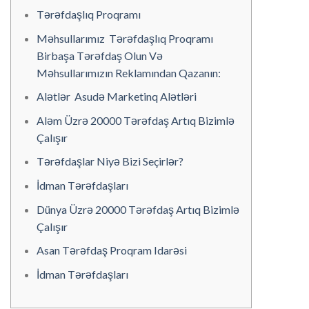
Tərəfdaşlıq Proqramı
Məhsullarımız Tərəfdaşlıq Proqramı
Birbaşa Tərəfdaş Olun Və
Məhsullarımızın Reklamından Qazanın:
Alətlər Asudə Marketinq Alətləri
Aləm Üzrə 20000 Tərəfdaş Artıq Bizimlə
Çalışır
Tərəfdaşlar Niyə Bizi Seçirlər?
İdman Tərəfdaşları
Dünya Üzrə 20000 Tərəfdaş Artıq Bizimlə
Çalışır
Asan Tərəfdaş Proqram Idarəsi
İdman Tərəfdaşları