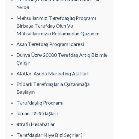
Yerdə
Məhsullarımız Tərəfdaşlıq Proqramı
Birbaşa Tərəfdaş Olun Və
Məhsullarımızın Reklamından Qazanın:
Asan Tərəfdaş Proqram Idarəsi
Dünya Üzrə 20000 Tərəfdaş Artıq Bizimlə
Çalışır
Alətlər Asudə Marketinq Alətləri
Etibarlı Tərəfdaşlarla Qazanmağa
Başlayın
Tərəfdaşlıq Proqramı
İdman Tərəfdaşları
ətraflı Hesabatlar
Tərəfdaşlar Niyə Bizi Seçirlər?