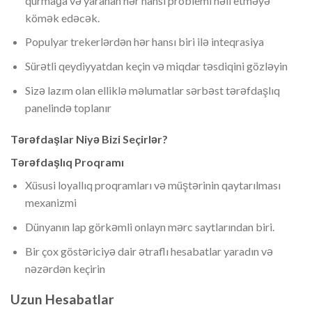
qurmağa və yaranan hər hansı problemi həll etməyə
kömək edəcək.
Populyar trekerlərdən hər hansı biri ilə inteqrasiya
Sürətli qeydiyyatdan keçin və miqdar təsdiqini gözləyin
Sizə lazım olan elliklə məlumatlar sərbəst tərəfdaşlıq
panelində toplanır
Tərəfdaşlar Niyə Bizi Seçirlər?
Tərəfdaşlıq Proqramı
Xüsusi loyallıq proqramları və müştərinin qaytarılması
mexanizmi
Dünyanın lap görkəmli onlayn mərc saytlarından biri.
Bir çox göstəriciyə dair ətraflı hesabatlar yaradın və
nəzərdən keçirin
Uzun Hesabatlar