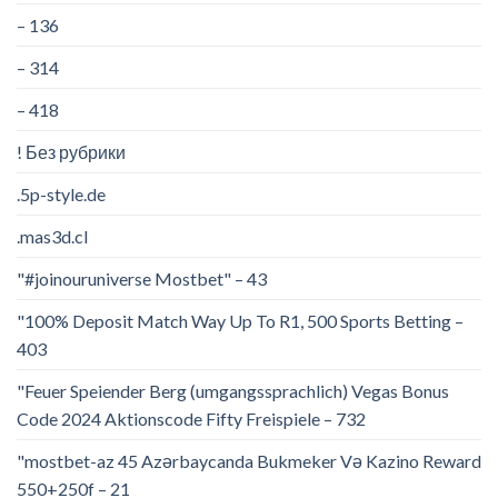
– 136
– 314
– 418
! Без рубрики
.5p-style.de
.mas3d.cl
"#joinouruniverse Mostbet" – 43
"100% Deposit Match Way Up To R1, 500 Sports Betting –
403
"Feuer Speiender Berg (umgangssprachlich) Vegas Bonus
Code 2024 Aktionscode Fifty Freispiele – 732
"mostbet-az 45 Azərbaycanda Bukmeker Və Kazino Reward
550+250f – 21