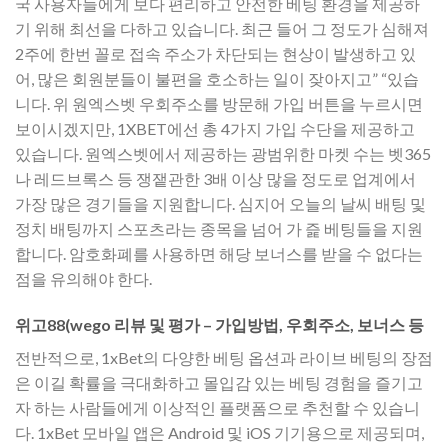
국 사용자들에게 보다 편리하고 안전한 베팅 환경을 제공하
기 위해 최선을 다하고 있습니다. 최근 들어 그 정도가 심해져
2주에 한번 꼴로 접속 주소가 차단되는 현상이 발생하고 있
어, 많은 회원분들이 불편을 호소하는 일이 잦아지고” “있습
니다. 위 원엑스벳 우회주소를 방문해 가입 버튼을 누르시면
보이시겠지만, 1XBET에선 총 4가지 가입 수단을 제공하고
있습니다. 원엑스벳에서 제공하는 광범위한 마켓 수는 벳365
나 레드브록스 등 쟁쟅관한 3배 이상 많을 정도로 업계에서
가장 많은 경기들을 지원합니다. 심지어 오늘의 날씨 배팅 및
정치 배팅까지 스포츠라는 종목을 넘어 가 즕 베팅들을 지원
합니다. 암호화폐를 사용하면 해당 보너스를 받을 수 없다는
점을 유의해야 한다.
위고88(wego 리뷰 및 평가 – 가입방법, 우회주소, 보너스 등
전반적으로, 1xBet의 다양한 베팅 옵션과 라이브 베팅의 장점
은 이길 확률을 극대화하고 몰입감 있는 베팅 경험을 즐기고
자 하는 사람들에게 이상적인 플랫폼으로 추천할 수 있습니
다. 1xBet 모바일 앱은 Android 및 iOS 기기용으로 제공되며,