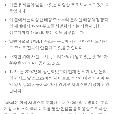
기존 유저들이 받을 수 있는 다양한 무료 보너스도 있기 때
문입니다.
이 글에서는 다양한 배팅 주소부터 온라인 배팅의 경쟁적
인 세계에서 1xbet 주소를 차별화시키는 사용자 경험에
이르기까지 1xbet의 모든 것을 탐구합니다.
일반적으로 1XBET 주소는 구글에서 검색하면 나오지만
그 주소로 접속이 안될 때도 있을 것입니다.
하지만 위에 사진 보시듯 우리가 익히 알고 있는 벳365가
환수율 91. 1% 제공하고 있죠.
1xBet는 2007년에 설립되었으며 현재 전 세계적인 온라
인 카지노 및 스포츠 베팅 사이트로 성장하여 전 세계에 40
만 명 이상의 사용자와 70개 언어로 서비스를 제공하고 있
습니다.
1xBet은 한국 서비스를 포함해 24시간 365일 운영되는 고객
지원 서비스와 국내 계좌를 통한 입출금을 허용함으로써 한