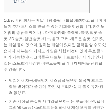
한가요?
1xBet 베팅 회사는 매달 베팅 슬립 배틀을 개최하고 플레이어
들이 추가 보너스를 받을 수 있는 기회를 제공합니다. 카지노
게임의 종류를 크게 나눈다면 바카라, 블랙잭, 룰렛, 잭팟 슬
롯, 3D 슬롯, 일반 슬롯, 키노, 빙고, 포커, 새로운 슬롯, 인기있
는 게임 등이 있으며, 원하는 게임이 있다면 검색을 할 수도 있
습니다. 대부분의 카지노 게임은 체험 버전이 있어 무료 플레
이가 가능합니다. 고객들은 다트부터 트로팅까지 가장 인기
있는 스포츠의 다양한 이벤트들에 프리매치 베팅을 진행할
수 있습니다.
빗썸에서 자금세탁방지 시스템을 당연히 외국꺼 프로그
램을 받아다가 쓸 텐데, 환전 시 우리가 눈치 볼 이유가 전
혀 없겠죠.
기존 계정을 분실해 재가입을 원하시는 분들이라면, 텔레
그램 ‘@korea1xbet‘으로 문의하셔서 계정 오류를 원만하