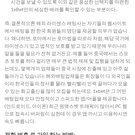
시간을 보낼 수 있도록 이와 같은 풍성한 선택지를 마련한
1xBet만의 세심한 배려를 확인할 수 있는 부분이다..
즉, 결론적으론 해외 라이센스 배팅사는 자기들의 웹사이트
에서 배팅을 한 한국 회원들의 명단을 제공할 의무가 없습니
다. 왜냐하면, 로마에서는 로마법을 따르라 처럼, 해당 국가에
라이센스가 있고 법적인 보호를 받고 있기 때문에 우리나라
말을 들을 필요가 전혀 없거든요. 예를 들어 중국에서는 스포
츠 토토를 하다 걸리면 매우 큰 법적 제제 및 집행을 당하게 되
는데도, 몇백개의 업체들이 중국 시장에 진출해 있고 아주 잘
돌아가고 있습니다. 해외배팅업체들은 회장들이 다 외국인들
이라 한국인들의 정서를 몰라, 빨리빨리 인력 끌어다가 모을
수 있는 화교출신을 많이 모집을 하는데요. 1xbet은 그 어떤
배팅업체 모다 안정적이고 스피드한 앱/어플을 제공합니다.
(안드로이드, 아이폰) 최근 원엑스벳 트래픽이 많아서 PC 웹
으로 접속시 버퍼링이 심한데 이 경우 앱 까시고 이용하시면
속도 빠릅니다.
전화 번호 로 가입 하는 방법: