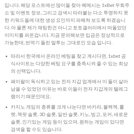
입니다. 해당 포스트에선 많이들 찾아 헤메시는 1xBet 우회주
소 및 이벤트 정보, 그리고 검색시 따라붙는 다소 투명하지 못
한 키워드들에 대한 생성 요인까지 파헤쳐 보도록 하겠습니
다. 아 물론 제가 채팅한건 아니고 토토갤러리에서 떠돌았던
이미지를 퍼온겁니다. 지금 문의해보면 입금은 정상적으로
가능한데, 번역기 돌린 말투는 그대로인 모습 입니다.
따라서 한국에서 온라인 베팅을 찾고 계시다면, 1xbet 공
식사이트는 다양한 베팅 요구를 충족시켜 줄 수 있는 최상
의 선택입니다.
페이팔이 독식하고 있는 전자 지갑 업계에서 이 둘이 살아
남을 수 있었던 이유는 바로 이들이 전자 지갑계의 텔레그
램이기 때문인데요.
카지노 게임의 종류를 크게 나눈다면 바카라, 블랙잭, 룰
렛, 잭팟 슬롯, 3D 슬롯, 일반 슬롯, 키노, 빙고, 포커, 새로운
슬롯, 인기있는 게임 등이 있으며, 원하는 게임이 있다면
검색을 할 수도 있습니다.