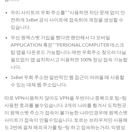
우리 사이트의 우회 주소를” “사용하면 차단 문제 없이 안
전하게 1xBet 공식 사이트에 접속하여 계정을 생성할 수
있습니다.
우선 원엑스벳 가입을 했다면 왠만해서 다 모바일
APPLICATION 혹은” “PERSONAL COMPUTER 데스크
탑 앱을 다운로드 가능합니다. 매번 우회주소 찾으러 다닐
필요없이 앱 설치하시고 이용하면 100% 정상 접속 가능합
니다.
1xBet 우회 주소란 일반적인 웹 접근이 어려울 때 사용할
수 있는 대체 웹 주소입니다.
따로 VPN사용하지 않아도 VPN을 두번이나 중복으로 팅~팅
사용한 효과를 볼수있습니다. 2개의 나라를 튕겨서 도착한곳
이 원엑스벳 주소가 접속이 불가능한 나라인경우에 원엑스벳
사이트가 접속이 안될수있습니다. 토르는 브라우저만 사용해
도 2번에 걸쳐 해외국가를 팅~팅 하고 접속하는거라. 익명성