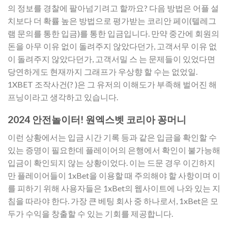
의 정보를 경찰에 팔아넘기려고 할까요? 다음 방법은 어플 설
치보다 더 확률 높은 방법으로 평가받는 코리안 페이(텔레그
램 문의를 통한 입금)를 통한 입금입니다. 만약 중간에 회원의
돈을 아무 이유 없이 돌려주지 않았다던가, 고객서무 이유 없
이 돌려주지 않았다던가, 고객서밀 스 는 문제들이 있었다면
당연하게도 현재까지 그래프가 우상향 할 수는 없었일.
1XBET 조작사건(? )은 그 유저의 이해도가 부족해 벌어진 해
프닝이라고 생각하고 있습니다.
2024 안전놀이터! 원엑스벳 코리아 꽁머니
이런 상황에서는 입금 시간 기록 등과 같은 입금을 확인할 수
있는 증명이 필요한데 플레이어의 은행에서 확인이 불가능해
입금이 확인되지 않는 상황이었다. 이는 드문 경우 이긴하지
만 플레이어들이 1xBet을 이용할 때 주의해야 할 사항이며 이
를 피하기 위해 사용자들은 1xBet의 웹사이트에 나와 있는 지
침을 따라야 한다. 가장 큰 베팅 회사 중 하나로서, 1xBet은 모
두가 수익을 창출할 수 있는 기회를 제공합니다.